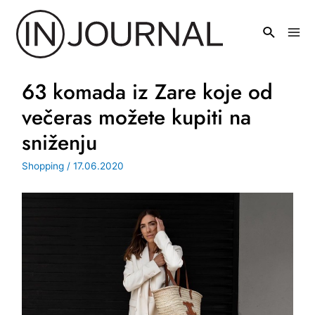
Pređi
na
Mai
sadržaj
Men
63 komada iz Zare koje od
večeras možete kupiti na
sniženju
Shopping
/
17.06.2020