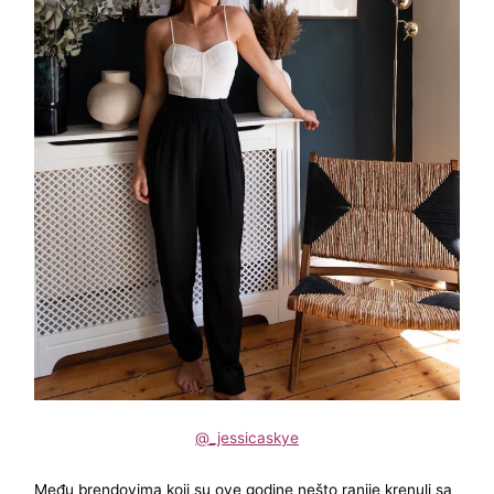
@_jessicaskye
Među brendovima koji su ove godine nešto ranije krenuli sa