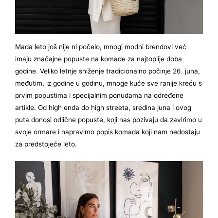
Mada leto još nije ni počelo, mnogi modni brendovi već
imaju značajne popuste na komade za najtoplije doba
godine. Veliko letnje sniženje tradicionalno počinje 26. juna,
međutim, iz godine u godinu, mnoge kuće sve ranije kreću s
prvim popustima i specijalnim ponudama na određene
artikle. Od high enda do high streeta, sredina juna i ovog
puta donosi odlične popuste, koji nas pozivaju da zavirimo u
svoje ormare i napravimo popis komada koji nam nedostaju
za predstojeće leto.