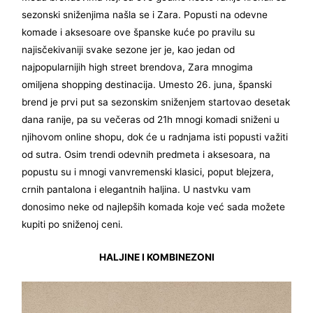
sezonski sniženjima našla se i Zara. Popusti na odevne
komade i aksesoare ove španske kuće po pravilu su
najisčekivaniji svake sezone jer je, kao jedan od
najpopularnijih high street brendova, Zara mnogima
omiljena shopping destinacija. Umesto 26. juna, španski
brend je prvi put sa sezonskim sniženjem startovao desetak
dana ranije, pa su večeras od 21h mnogi komadi sniženi u
njihovom online shopu, dok će u radnjama isti popusti važiti
od sutra. Osim trendi odevnih predmeta i aksesoara, na
popustu su i mnogi vanvremenski klasici, poput blejzera,
crnih pantalona i elegantnih haljina. U nastvku vam
donosimo neke od najlepših komada koje već sada možete
kupiti po sniženoj ceni.
HALJINE I KOMBINEZONI