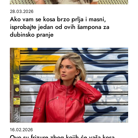
28.03.2026
Ako vam se kosa brzo prlja i masni,
isprobajte jedan od ovih šampona za
dubinsko pranje
16.02.2026
Ovo su frizure zbog kojih će vaša kosa