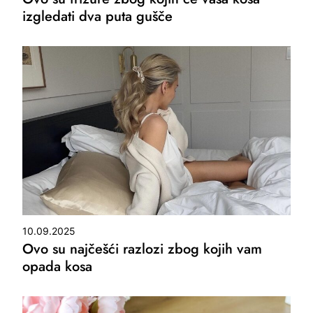
izgledati dva puta gušče
10.09.2025
Ovo su najčešći razlozi zbog kojih vam
opada kosa