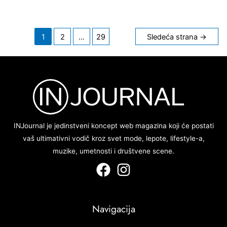
Kretanje
1
2
…
29
Sledeća strana
→
članaka
INJournal je jedinstveni koncept web magazina koji će postati
vaš ultimativni vodič kroz svet mode, lepote, lifestyle-a,
muzike, umetnosti i društvene scene.
Navigacija