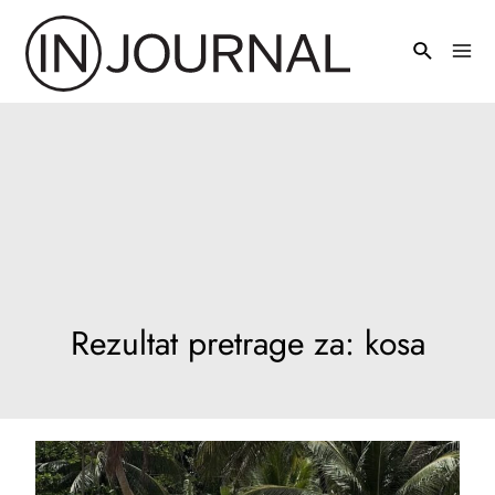
Pređi
na
Mai
sadržaj
Men
Rezultat pretrage za:
kosa