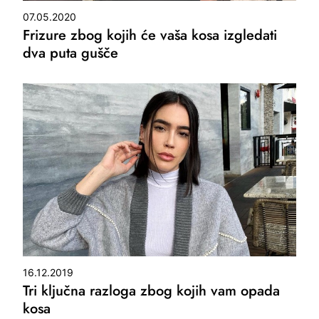
07.05.2020
Frizure zbog kojih će vaša kosa izgledati
dva puta gušče
16.12.2019
Tri ključna razloga zbog kojih vam opada
kosa