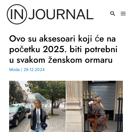
Pređi
na
Mai
sadržaj
Men
Ovo su aksesoari koji će na
početku 2025. biti potrebni
u svakom ženskom ormaru
Moda
/
29.12.2024