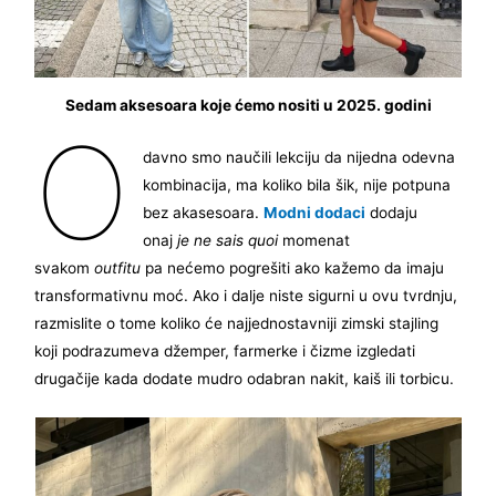
Sedam aksesoara koje ćemo nositi u 2025. godini
O
davno smo naučili lekciju da nijedna odevna
kombinacija, ma koliko bila šik, nije potpuna
bez akasesoara.
Modni dodaci
dodaju
onaj
je ne sais quoi
momenat
svakom
outfitu
pa nećemo pogrešiti ako kažemo da imaju
transformativnu moć. Ako i dalje niste sigurni u ovu tvrdnju,
razmislite o tome koliko će najjednostavniji zimski stajling
koji podrazumeva džemper, farmerke i čizme izgledati
drugačije kada dodate mudro odabran nakit, kaiš ili torbicu.