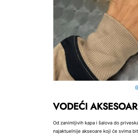
@
VODEĆI AKSESOARI 
Od zanimljivih kapa i šalova do prives
najaktuelnije akseoare koji će svima b