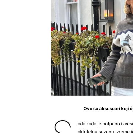
Ovo su aksesoari koji 
ada kada je potpuno izve
aktutelnu sezonu, vreme 