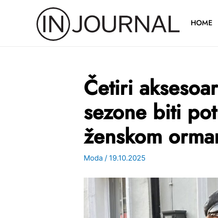
Pređi
na
HOME
sadržaj
Četiri aksesoa
sezone biti po
ženskom orma
Moda
/
19.10.2025