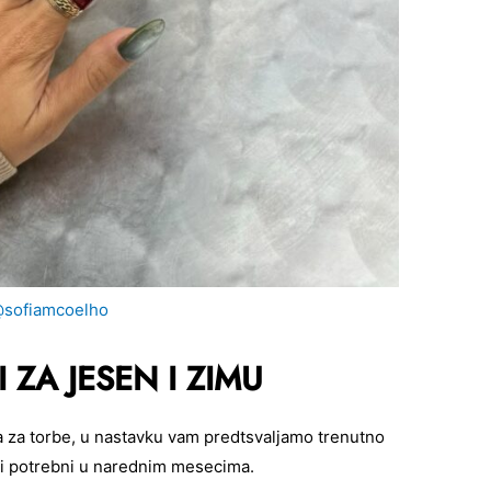
sofiamcoelho
ZA JESEN I ZIMU
ka za torbe, u nastavku vam predtsvaljamo trenutno
iti potrebni u narednim mesecima.