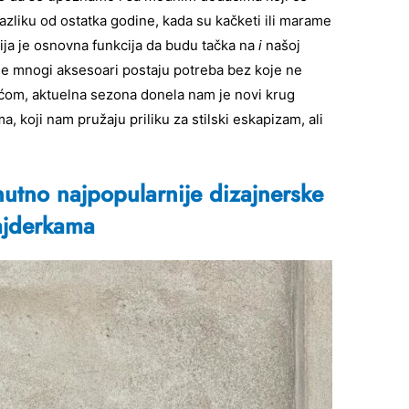
razliku od ostatka godine, kada su kačketi ili marame
čija je osnovna funkcija da budu tačka na
i
našoj
me mnogi aksesoari postaju potreba bez koje ne
om, aktuelna sezona donela nam je novi krug
 koji nam pružaju priliku za stilski eskapizam, ali
utno najpopularnije dizajnerske
ajderkama