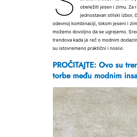
S
obeležiti jesen i zimu. Za 
jednostavan stilski izbor, 
odevnoj kombinaciji, tokom jeseni i zi
možemo dovoljno da se ugrejemo. Sreć
trendova kada je reč o modnim dodacima,
su istovremeno praktični i nosivi.
PROČITAJTE: Ovo su tren
torbe među modnim ins