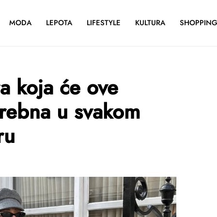
MODA
LEPOTA
LIFESTYLE
KULTURA
SHOPPIN
ra koja će ove
trebna u svakom
ru