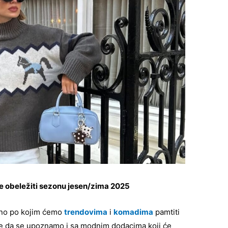
će obeležiti sezonu jesen/zima 2025
sno po kojim ćemo
trendovima
i
komadima
pamtiti
je da se upoznamo i sa modnim dodacima koji će