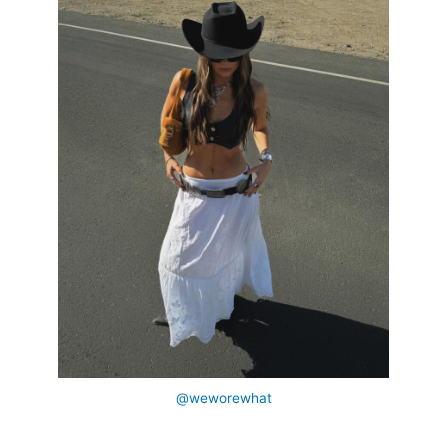
@weworewhat