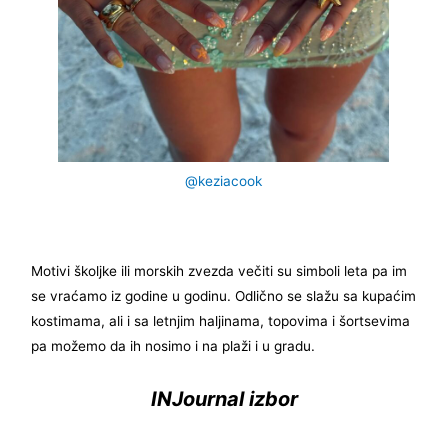
@keziacook
Motivi školjke ili morskih zvezda večiti su simboli leta pa im
se vraćamo iz godine u godinu. Odlično se slažu sa kupaćim
kostimama, ali i sa letnjim haljinama, topovima i šortsevima
pa možemo da ih nosimo i na plaži i u gradu.
INJournal izbor