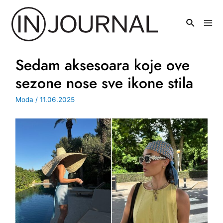
Pređi
na
Mai
sadržaj
Men
Sedam aksesoara koje ove
sezone nose sve ikone stila
Moda
/
11.06.2025