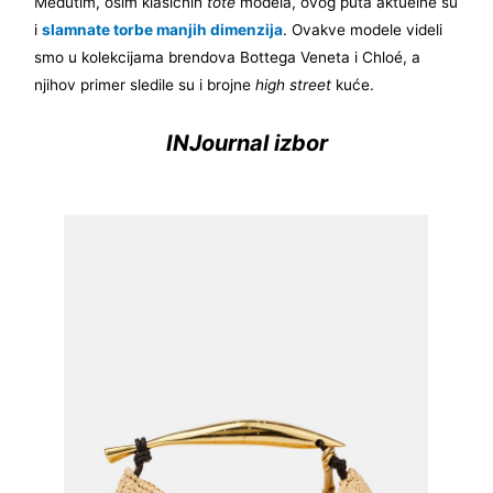
Međutim, osim klasičnih
tote
modela, ovog puta aktuelne su
i
slamnate torbe manjih dimenzija
. Ovakve modele videli
smo u kolekcijama brendova Bottega Veneta i Chloé, a
njihov primer sledile su i brojne
high street
kuće.
INJournal izbor