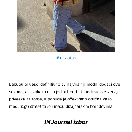
@oliviatps
Labubu privesci definitivno su najviralniji modni dodaci ove
sezone, ali svakako nisu jedini trend. U modi su sve verzije
priveska za torbe, a ponuda je očekivano odlična kako
među
high street
tako i među dizajnerskim brendovima.
INJournal izbor