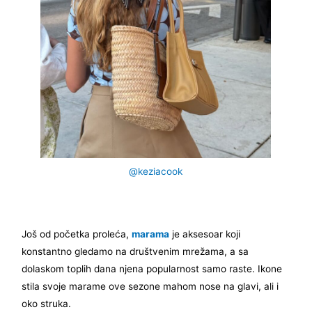
@keziacook
Još od početka proleća,
marama
je aksesoar koji
konstantno gledamo na društvenim mrežama, a sa
dolaskom toplih dana njena popularnost samo raste. Ikone
stila svoje marame ove sezone mahom nose na glavi, ali i
oko struka.