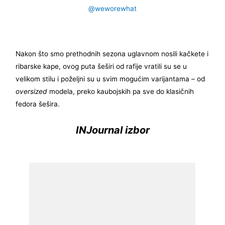
@weworewhat
Nakon što smo prethodnih sezona uglavnom nosili kačkete i
ribarske kape, ovog puta šeširi od rafije vratili su se u
velikom stilu i poželjni su u svim mogućim varijantama – od
oversized
modela, preko kaubojskih pa sve do klasičnih
fedora šešira.
INJournal izbor