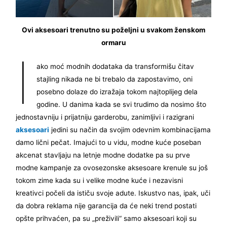
Ovi aksesoari trenutno su poželjni u svakom ženskom
ormaru
I
ako moć modnih dodataka da transformišu čitav
stajling nikada ne bi trebalo da zapostavimo, oni
posebno dolaze do izražaja tokom najtoplijeg dela
godine. U danima kada se svi trudimo da nosimo što
jednostavniju i prijatniju garderobu, zanimljivi i razigrani
aksesoari
jedini su način da svojim odevnim kombinacijama
damo lični pečat. Imajući to u vidu, modne kuće poseban
akcenat stavljaju na letnje modne dodatke pa su prve
modne kampanje za ovosezonske aksesoare krenule su još
tokom zime kada su i velike modne kuće i nezavisni
kreativci počeli da ističu svoje adute. Iskustvo nas, ipak, uči
da dobra reklama nije garancija da će neki trend postati
opšte prihvaćen, pa su „preživili“ samo aksesoari koji su