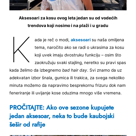
Aksesoari za kosu ovog leta jedan su od vodećih
trendova koji nosimo i na plaži i u gradu
K
ada je reč o modi,
aksesoari
su naša omiljena
tema, naročito ako se radi o ukrasima za kosu
koji uvek imaju dvostruku funkciju – osim što
zaokružuju svaki stajling, neretko su pravi spas
kada želimo da izbegnemo
bad hair day
. Svi znamo da uz
adekvatan izbor šnala, gumica ili trakica, za svega nekoliko
minuta možemo da napravimo besprekornu frizuru dok nam
feneriranje ili uvijanje kose oduzima mnogo više vremena.
PROČITAJTE: Ako ove sezone kupujete
jedan aksesoar, neka to bude kaubojski
šešir od rafije