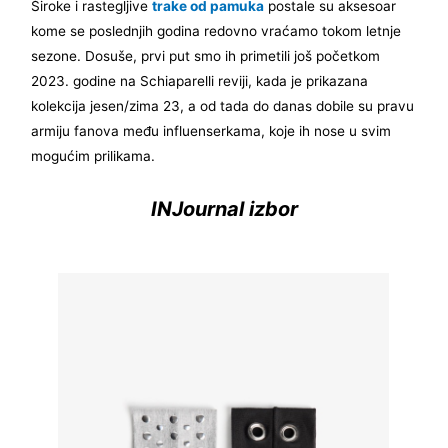
Široke i rastegljive
trake od pamuka
postale su aksesoar
kome se poslednjih godina redovno vraćamo tokom letnje
sezone. Dosuše, prvi put smo ih primetili još početkom
2023. godine na Schiaparelli reviji, kada je prikazana
kolekcija jesen/zima 23, a od tada do danas dobile su pravu
armiju fanova među influenserkama, koje ih nose u svim
mogućim prilikama.
INJournal izbor