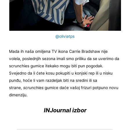
@oliviatps
Mada ih naša omiljena TV ikona Carrie Bradshaw nije
volela, poslednjih sezona imali smo priliku da se uverimo da
scrunchies gumice itekako mogu biti pun pogodak.
Svejedno da li ćete kosu pokupiti u konjski rep ili u nisku
punđu, hoće li vam razdeljak biti na sredini ili sa
strane,
scrunchies
gumice daće vašoj frizuri potpuno novu
dimenziju.
INJournal izbor