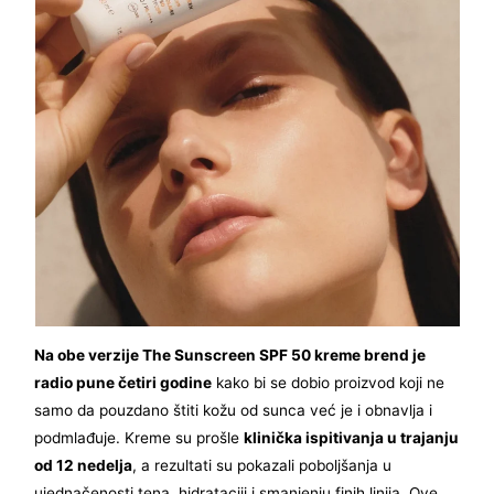
Na obe verzije The Sunscreen SPF 50 kreme brend je
radio pune četiri godine
kako bi se dobio proizvod koji ne
samo da pouzdano štiti kožu od sunca već je i obnavlja i
podmlađuje. Kreme su prošle
klinička ispitivanja u trajanju
od 12 nedelja
, a rezultati su pokazali poboljšanja u
ujednačenosti tena, hidrataciji i smanjenju finih linija. Ove