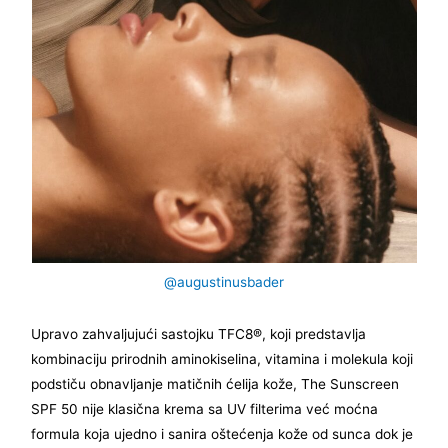
@augustinusbader
Upravo zahvaljujući sastojku TFC8®, koji predstavlja
kombinaciju prirodnih aminokiselina, vitamina i molekula koji
podstiču obnavljanje matičnih ćelija kože, The Sunscreen
SPF 50 nije klasična krema sa UV filterima već moćna
formula koja ujedno i sanira oštećenja kože od sunca dok je