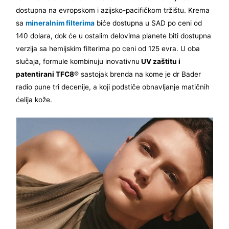
dostupna na evropskom i azijsko-pacifičkom tržištu. Krema
sa
mineralnim filterima
biće dostupna u SAD po ceni od
140 dolara, dok će u ostalim delovima planete biti dostupna
verzija sa hemijskim filterima po ceni od 125 evra. U oba
slučaja, formule kombinuju inovativnu
UV zaštitu i
patentirani TFC8®
sastojak brenda na kome je dr Bader
radio pune tri decenije, a koji podstiče obnavljanje matičnih
ćelija kože.