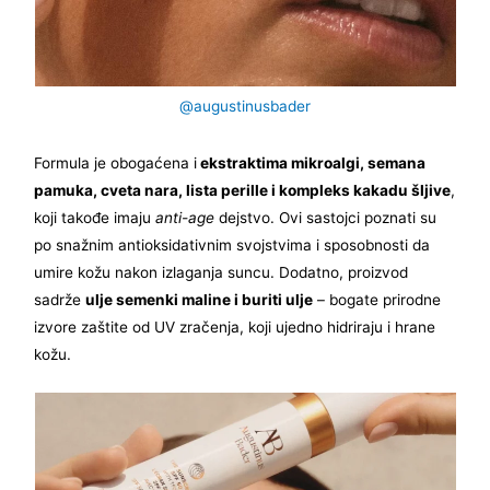
@augustinusbader
Formula je obogaćena i
ekstraktima mikroalgi, semana
pamuka, cveta nara, lista perille i kompleks kakadu šljive
,
koji takođe imaju
anti-age
dejstvo. Ovi sastojci poznati su
po snažnim antioksidativnim svojstvima i sposobnosti da
umire kožu nakon izlaganja suncu. Dodatno, proizvod
sadrže
ulje semenki maline i buriti ulje
– bogate prirodne
izvore zaštite od UV zračenja, koji ujedno hidriraju i hrane
kožu.