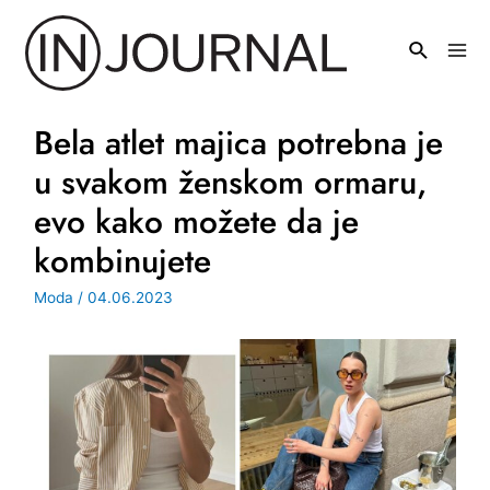
Pređi
na
Mai
sadržaj
Men
Bela atlet majica potrebna je
u svakom ženskom ormaru,
evo kako možete da je
kombinujete
Moda
/
04.06.2023