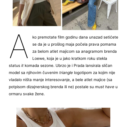
A
ko premotate film godinu dana unazad setićete
se da je u prošlog maja počela prava pomama
za belom atlet majicom sa anagramom brenda
Loewe, koja je u jako kratkom roku stekla
status
it
komada sezone. Ubrzo je i Prada lansirala sličan
model sa njihovim čuvenim
triangle
logotipom za kojim nije
vladalo ništa manje interesovanje, a bele atlet majice (sa
potpisom dizajnerskog brenda ili ne) postale su
must have
u
ormaru svake žene.