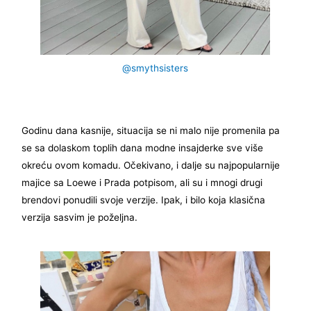
@smythsisters
Godinu dana kasnije, situacija se ni malo nije promenila pa
se sa dolaskom toplih dana modne insajderke sve više
okreću ovom komadu. Očekivano, i dalje su najpopularnije
majice sa Loewe i Prada potpisom, ali su i mnogi drugi
brendovi ponudili svoje verzije. Ipak, i bilo koja klasična
verzija sasvim je poželjna.