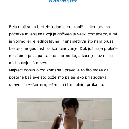
@viktoriaquitzau
Bela majica na bretele jedan je od ikoničnih komada sa
početka milenijuma koji je doživeo je veliki
comeback
, a mi
je volimo jer je jednostavna i nenametljiva što nam pruža
bezbroj mogućnosti za kombinovanje. Dok još traje proleće
nosićemo je uz pantalone i farmerke, a kasnije i uz mini i
midi suknje i šortseve.
Najveći bonus ovog komada upravo je to što može da
postane baš sve što poželimo pa se lako prilagođava
dnevnim i večernjim, ležernim i formalnim prilikama.