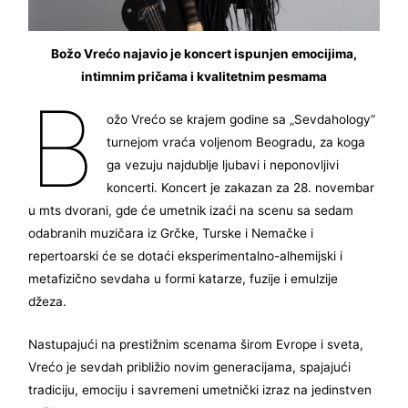
Božo Vrećo najavio je koncert ispunjen emocijima,
intimnim pričama i kvalitetnim pesmama
B
ožo Vrećo se krajem godine sa „Sevdahology”
turnejom vraća voljenom Beogradu, za koga
ga vezuju najdublje ljubavi i neponovljivi
koncerti. Koncert je zakazan za 28. novembar
u mts dvorani, gde će umetnik izaći na scenu sa sedam
odabranih muzičara iz Grčke, Turske i Nemačke i
repertoarski će se dotaći eksperimentalno-alhemijski i
metafizično sevdaha u formi katarze, fuzije i emulzije
džeza.
Nastupajući na prestižnim scenama širom Evrope i sveta,
Vrećo je sevdah približio novim generacijama, spajajući
tradiciju, emociju i savremeni umetnički izraz na jedinstven