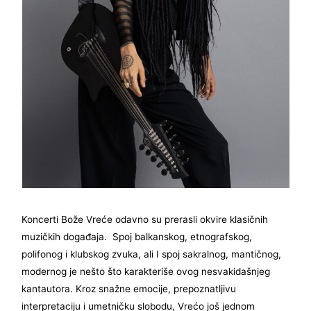
Koncerti Bože Vreće odavno su prerasli okvire klasičnih
muzičkih događaja. Spoj balkanskog, etnografskog,
polifonog i klubskog zvuka, ali I spoj sakralnog, mantičnog,
modernog je nešto što karakteriše ovog nesvakidašnjeg
kantautora. Kroz snažne emocije, prepoznatljivu
interpretaciju i umetničku slobodu, Vrećo još jednom