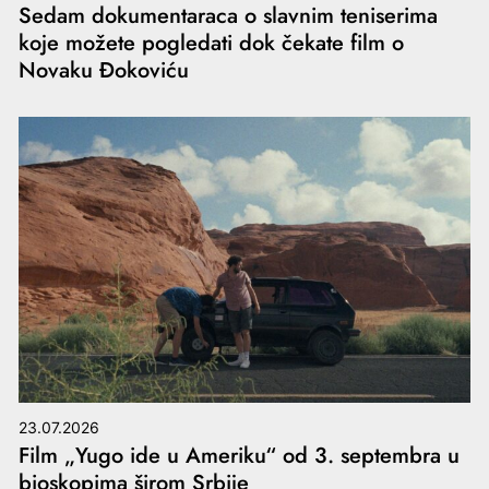
Sedam dokumentaraca o slavnim teniserima
koje možete pogledati dok čekate film o
Novaku Đokoviću
23.07.2026
Film „Yugo ide u Ameriku“ od 3. septembra u
bioskopima širom Srbije