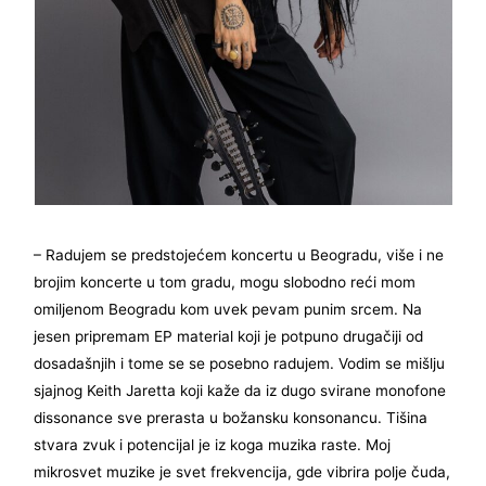
– Radujem se predstojećem koncertu u Beogradu, više i ne
brojim koncerte u tom gradu, mogu slobodno reći mom
omiljenom Beogradu kom uvek pevam punim srcem. Na
jesen pripremam EP material koji je potpuno drugačiji od
dosadašnjih i tome se se posebno radujem. Vodim se mišlju
sjajnog Keith Jaretta koji kaže da iz dugo svirane monofone
dissonance sve prerasta u božansku konsonancu. Tišina
stvara zvuk i potencijal je iz koga muzika raste. Moj
mikrosvet muzike je svet frekvencija, gde vibrira polje čuda,