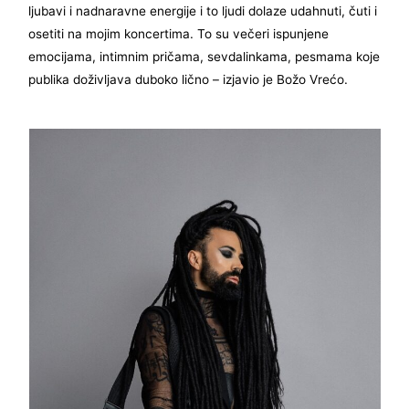
ljubavi i nadnaravne energije i to ljudi dolaze udahnuti, čuti i
osetiti na mojim koncertima. To su večeri ispunjene
emocijama, intimnim pričama, sevdalinkama, pesmama koje
publika doživljava duboko lično – izjavio je Božo Vrećo.