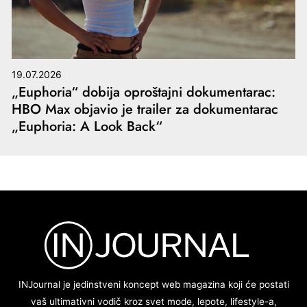
19.07.2026
„Euphoria“ dobija oproštajni dokumentarac:
HBO Max objavio je trailer za dokumentarac
„Euphoria: A Look Back“
INJournal je jedinstveni koncept web magazina koji će postati
vaš ultimativni vodič kroz svet mode, lepote, lifestyle-a,