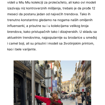
videli u Miu Miu kolekciji za proleće/leto, ali kako ovi modeli
izazivaju niz kontroverznih mišljenja, trebalo je da prođe 12
meseci da postanu jedan od najvećih trendova. Tako ih
trenutno konstantno gledamo na nogama naših omiljenih
influenserki, a prisutne su i u kolekcijama velikog broja
brendova, kako pristupačnih tako i dizajnerskih. U skladu sa
aktuelnim trendovima, najpopularnije su brodarice u smeđoj
i camel boji, ali su prisutni i modeli sa životinjskim printom,
kao i bele varijante.