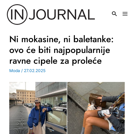
Pređi
na
Mai
sadržaj
Men
Ni mokasine, ni baletanke:
ovo će biti najpopularnije
ravne cipele za proleće
Moda
/
27.02.2025