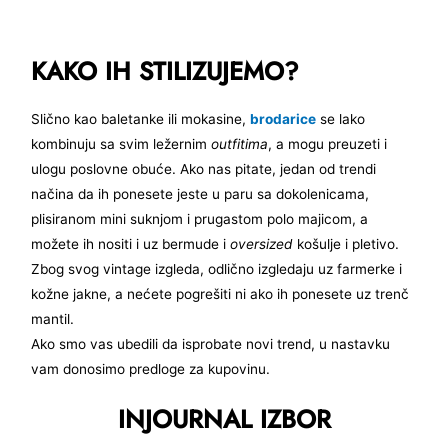
KAKO IH STILIZUJEMO?
Slično kao baletanke ili mokasine,
brodarice
se lako
kombinuju sa svim ležernim
outfitima
, a mogu preuzeti i
ulogu poslovne obuće. Ako nas pitate, jedan od trendi
načina da ih ponesete jeste u paru sa dokolenicama,
plisiranom mini suknjom i prugastom polo majicom, a
možete ih nositi i uz bermude i
oversized
košulje i pletivo.
Zbog svog vintage izgleda, odlično izgledaju uz farmerke i
kožne jakne, a nećete pogrešiti ni ako ih ponesete uz trenč
mantil.
Ako smo vas ubedili da isprobate novi trend, u nastavku
vam donosimo predloge za kupovinu.
INJOURNAL IZBOR