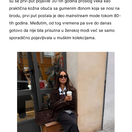
su se prvi put pojavile 30-tih godina prošlog veka kao
praktična kožna obuća sa gumenim đonom koja se nosi na
brodu, prvi put postala je deo
mainstream
mode tokom 80-
tih godina. Međutim, od tog vremena pa sve do danas
gotovo da nije bila prisutna u ženskoj modi već se samo
sporadično pojavljivala u muškim kolekcijama.