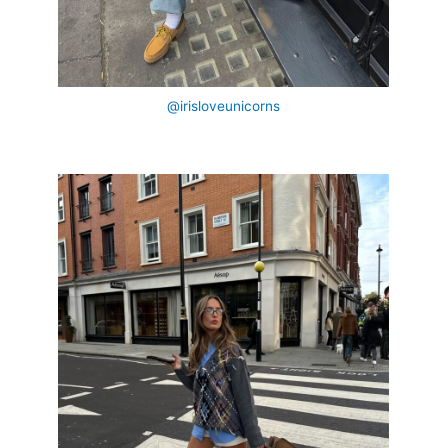
@irisloveunicorns