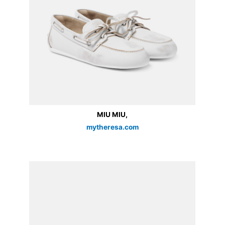
MIU MIU,
mytheresa.com