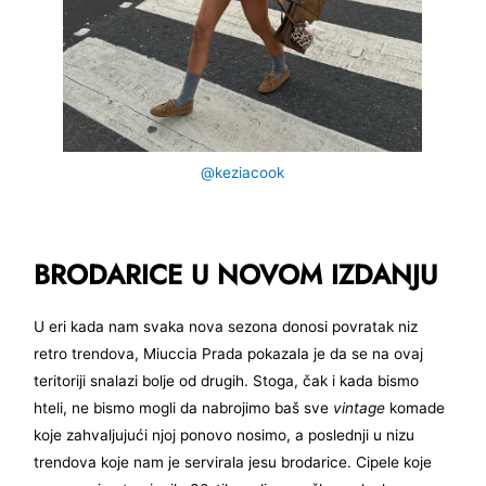
@keziacook
BRODARICE U NOVOM IZDANJU
U eri kada nam svaka nova sezona donosi povratak niz
retro trendova, Miuccia Prada pokazala je da se na ovaj
teritoriji snalazi bolje od drugih. Stoga, čak i kada bismo
hteli, ne bismo mogli da nabrojimo baš sve
vintage
komade
koje zahvaljujući njoj ponovo nosimo, a poslednji u nizu
trendova koje nam je servirala jesu brodarice. Cipele koje