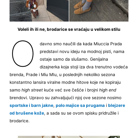
Voleli ih ili ne, brodarice se vraćaju u velikom stilu
O
davno smo naučili da kada Miuccia Prada
predstavi novu ideju na modnoj pisti, nama
ostaje samo da slušamo. Genijalna
dizajnerka koja stoji iza dva trenutno vodeća
brenda, Prade i Miu MIu, u poslednjih nekoliko sezona
konstantno lansira viralne modne hitove koje ne kopiraju
samo
high street
kuće već sve češće i brojni
high end
brendovi. Upravo su zahvaljujući njoj ove sezone nosimo
sportske i barn jakne
,
polo majice sa prugama
i
blejzere
od brušene kože
, a sada su se ovom spisku pridružile i
brodarice.