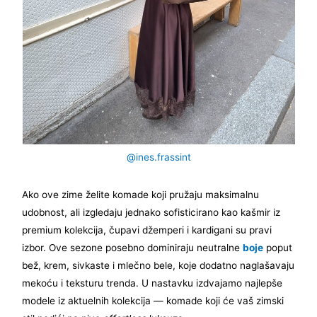
@ines.frassint
Ako ove zime želite komade koji pružaju maksimalnu
udobnost, ali izgledaju jednako sofisticirano kao kašmir iz
premium kolekcija, čupavi džemperi i kardigani su pravi
izbor. Ove sezone posebno dominiraju neutralne
boje
poput
bež, krem, sivkaste i mlečno bele, koje dodatno naglašavaju
mekoću i teksturu trenda. U nastavku izdvajamo najlepše
modele iz aktuelnih kolekcija — komade koji će vaš zimski