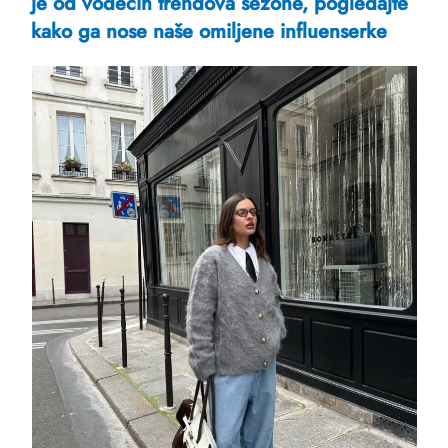
je od vodećih trendova sezone, pogledajte
kako ga nose naše omiljene influenserke