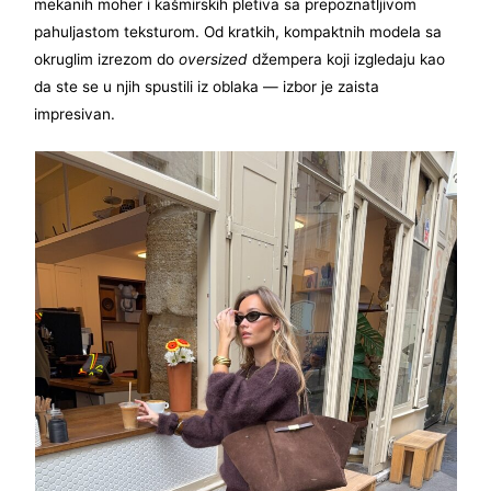
mekanih moher i kašmirskih pletiva sa prepoznatljivom
pahuljastom teksturom. Od kratkih, kompaktnih modela sa
okruglim izrezom do
oversized
džempera koji izgledaju kao
da ste se u njih spustili iz oblaka — izbor je zaista
impresivan.