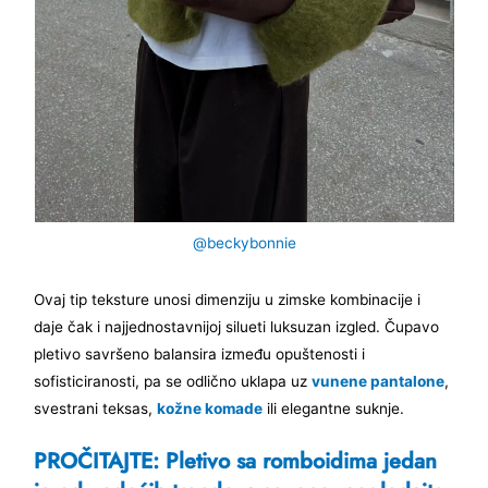
@beckybonnie
Ovaj tip teksture unosi dimenziju u zimske kombinacije i
daje čak i najjednostavnijoj silueti luksuzan izgled. Čupavo
pletivo savršeno balansira između opuštenosti i
sofisticiranosti, pa se odlično uklapa uz
vunene pantalone
,
svestrani teksas,
kožne komade
ili elegantne suknje.
PROČITAJTE: Pletivo sa romboidima jedan