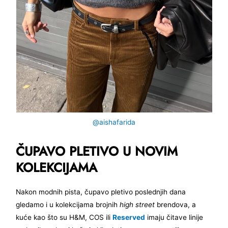
@aishafarida
ČUPAVO PLETIVO U NOVIM
KOLEKCIJAMA
Nakon modnih pista, čupavo pletivo poslednjih dana
gledamo i u kolekcijama brojnih
high street
brendova, a
kuće kao što su H&M, COS ili
Reserved
imaju čitave linije