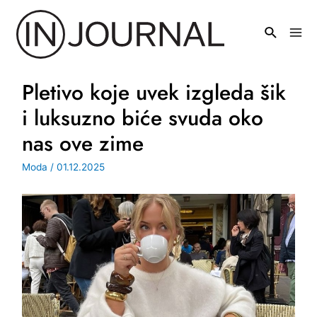
Pređi
na
Mai
sadržaj
Men
Pletivo koje uvek izgleda šik
i luksuzno biće svuda oko
nas ove zime
Moda
/
01.12.2025