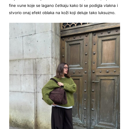
fine vune koje se lagano četkaju kako bi se podigla vlakna i
stvorio onaj efekt oblaka na koži koji deluje tako luksuzno.