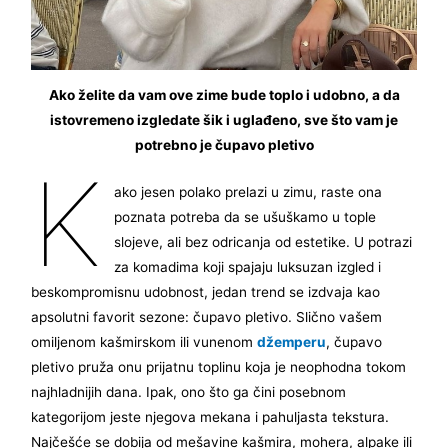
Ako želite da vam ove zime bude toplo i udobno, a da
istovremeno izgledate šik i uglađeno, sve što vam je
potrebno je čupavo pletivo
K
ako jesen polako prelazi u zimu, raste ona
poznata potreba da se ušuškamo u tople
slojeve, ali bez odricanja od estetike. U potrazi
za komadima koji spajaju luksuzan izgled i
beskompromisnu udobnost, jedan trend se izdvaja kao
apsolutni favorit sezone: čupavo pletivo. Slično vašem
omiljenom kašmirskom ili vunenom
džemperu
, čupavo
pletivo pruža onu prijatnu toplinu koja je neophodna tokom
najhladnijih dana. Ipak, ono što ga čini posebnom
kategorijom jeste njegova mekana i pahuljasta tekstura.
Najčešće se dobija od mešavine kašmira, mohera, alpake ili