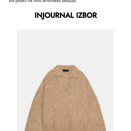
stil podići na nivo
effortless
luksuza.
INJOURNAL IZBOR