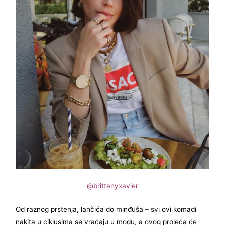
@brittanyxavier
Od raznog prstenja, lančića do minđuša – svi ovi komadi
nakita u ciklusima se vraćaju u modu, a ovog proleća će