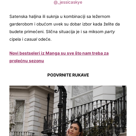
@_jessicaskye
Satenska haljina ili suknja u kombinaciji sa ležernom
garderobom i obućom uvek su dobar izbor kada želite da
budete primećeni. Slična situacija je i sa miksom
party
cipela i
casual
odeće.
Novi bestseleri iz Manga su sve što nam treba za
prolećnu sezonu
PODVRNITE RUKAVE