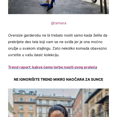
@tamara
Oversize
garderobu ne bi trebalo nositi samo kada želite da
prekrijete deo tela koji vam se ne sviđa jer je ona moćno
oružje u svakom stajlingu. Zato nekoliko komada obavezno
uvrstite u vašu
basic
kolekciju.
Trend raport: kakve ćemo torbe nositi ovog proleća
NE IGNORIŠITE TREND MIKRO NAOČARA ZA SUNCE