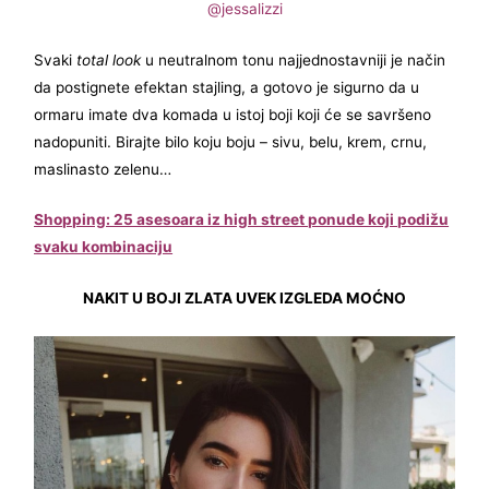
@jessalizzi
Svaki
total look
u neutralnom tonu najjednostavniji je način
da postignete efektan stajling, a gotovo je sigurno da u
ormaru imate dva komada u istoj boji koji će se savršeno
nadopuniti. Birajte bilo koju boju – sivu, belu, krem, crnu,
maslinasto zelenu…
Shopping: 25 asesoara iz high street ponude koji podižu
svaku kombinaciju
NAKIT U BOJI ZLATA UVEK IZGLEDA MOĆNO