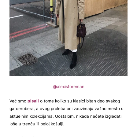
@alexisforeman
Već smo
pisali
o tome koliko su klasici bitan deo svakog
garderobera, a ovog proleća oni zauzimaju važno mesto u
aktuelnim kolekcijama. Uostalom, nikada nećete izgledati
loše u trenču ili beloj košulji.