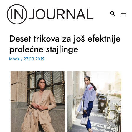
Pređi
na
Mai
sadržaj
Men
Deset trikova za još efektnije
prolećne stajlinge
Moda
/
27.03.2019