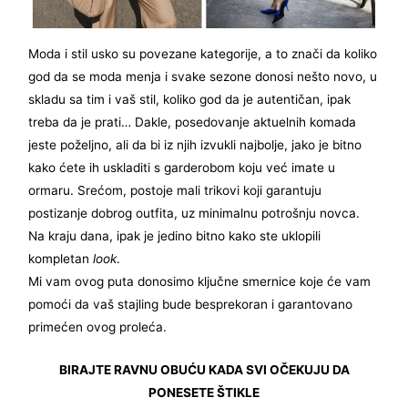
Moda i stil usko su povezane kategorije, a to znači da koliko
god da se moda menja i svake sezone donosi nešto novo, u
skladu sa tim i vaš stil, koliko god da je autentičan, ipak
treba da je prati… Dakle, posedovanje aktuelnih komada
jeste poželjno, ali da bi iz njih izvukli najbolje, jako je bitno
kako ćete ih uskladiti s garderobom koju već imate u
ormaru. Srećom, postoje mali trikovi koji garantuju
postizanje dobrog outfita, uz minimalnu potrošnju novca.
Na kraju dana, ipak je jedino bitno kako ste uklopili
kompletan
look
.
Mi vam ovog puta donosimo ključne smernice koje će vam
pomoći da vaš stajling bude besprekoran i garantovano
primećen ovog proleća.
BIRAJTE RAVNU OBUĆU KADA SVI OČEKUJU DA
PONESETE ŠTIKLE