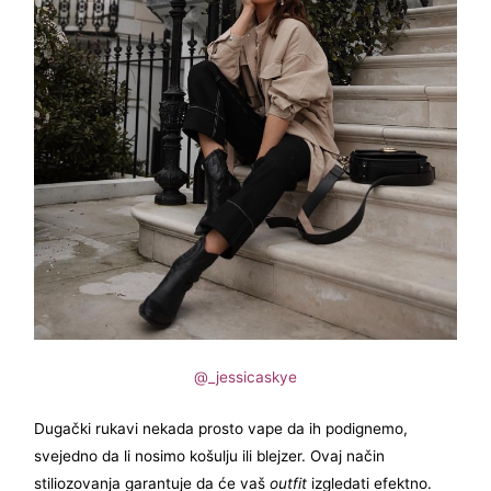
@_jessicaskye
Dugački rukavi nekada prosto vape da ih podignemo,
svejedno da li nosimo košulju ili blejzer. Ovaj način
stiliozovanja garantuje da će vaš
outfit
izgledati efektno.