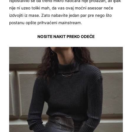
Ispostavilo se da trend mikro naočara nije prolazan, ali ipak
nije ni uzeo toliki mah, da vas ovaj moćni asesoar neće
izdvojiti iz mase. Zato nabavite jedan par pre nego što
postanu opšte prihvaćeni
mainstream
.
NOSITE NAKIT PREKO ODEĆE