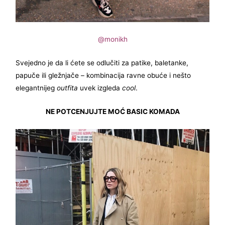
@monikh
Svejedno je da li ćete se odlučiti za patike, baletanke,
papuče ili gležnjače – kombinacija ravne obuće i nešto
elegantnijeg
outfita
uvek izgleda
cool
.
NE POTCENJUJTE MOĆ BASIC KOMADA