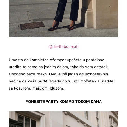
@dilettabonaiuti
Umesto da kompletan džemper upašete u pantalone,
uradite to samo sa jednim delom, tako da vam ostatak
slobodno pada preko. Ovo je još jedan od jednostavnih
načina da vaša
outfit
izgleda
cool
. Isto možete da uradite i
sa košuljom, majicom, bluzom.
PONESITE PARTY KOMAD TOKOM DANA