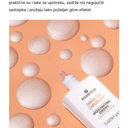
praktčne su i lake za upotrebu, sadrže niz negujućih
sastojaka i pružaju tako poželjan
glow
efekat.