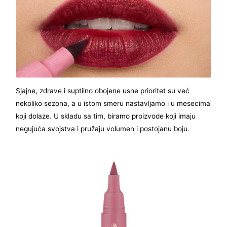
Sjajne, zdrave i suptilno obojene usne prioritet su već
nekoliko sezona, a u istom smeru nastavljamo i u mesecima
koji dolaze. U skladu sa tim, biramo proizvode koji imaju
negujuća svojstva i pružaju volumen i postojanu boju.