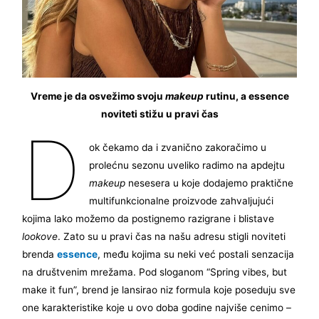
Vreme je da osvežimo svoju
makeup
rutinu, a essence
noviteti stižu u pravi čas
D
ok čekamo da i zvanično zakoračimo u
prolećnu sezonu uveliko radimo na apdejtu
makeup
nesesera u koje dodajemo praktične
multifunkcionalne proizvode zahvaljujući
kojima lako možemo da postignemo razigrane i blistave
lookove
. Zato su u pravi čas na našu adresu stigli noviteti
brenda
essence
, među kojima su neki već postali senzacija
na društvenim mrežama. Pod sloganom “Spring vibes, but
make it fun”, brend je lansirao niz formula koje poseduju sve
one karakteristike koje u ovo doba godine najviše cenimo –