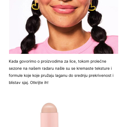
Kada govorimo o proizvodima za lice, tokom prolećne
sezone na našem radaru našle su se kremaste teksture i
formule koje koje pružaju laganu do srednju prekrivenost i
blistav sjaj. Otkrijte ih!