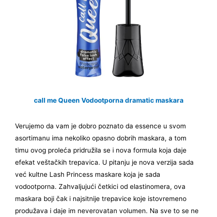
call me Queen Vodootporna dramatic maskara
Verujemo da vam je dobro poznato da essence u svom
asortimanu ima nekoliko opasno dobrih maskara, a tom
timu ovog proleća pridružila se i nova formula koja daje
efekat veštačkih trepavica. U pitanju je nova verzija sada
već kultne Lash Princess maskare koja je sada
vodootporna. Zahvaljujući četkici od elastinomera, ova
maskara boji čak i najsitnije trepavice koje istovremeno
produžava i daje im neverovatan volumen. Na sve to se ne