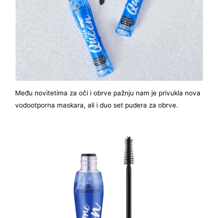
Među novitetima za oči i obrve pažnju nam je privukla nova
vodootporna maskara, ali i duo set pudera za obrve.