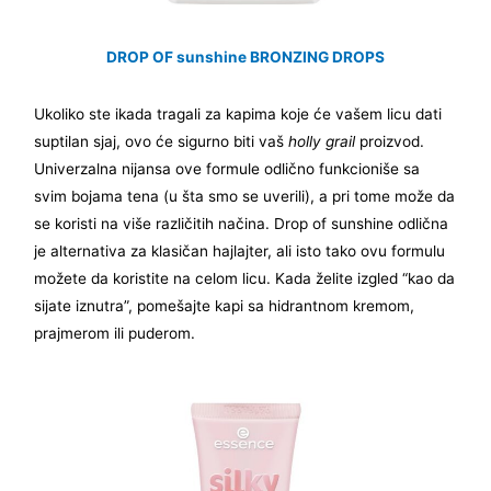
DROP OF sunshine BRONZING DROPS
Ukoliko ste ikada tragali za kapima koje će vašem licu dati
suptilan sjaj, ovo će sigurno biti vaš
holly grail
proizvod.
Univerzalna nijansa ove formule odlično funkcioniše sa
svim bojama tena (u šta smo se uverili), a pri tome može da
se koristi na više različitih načina. Drop of sunshine odlična
je alternativa za klasičan hajlajter, ali isto tako ovu formulu
možete da koristite na celom licu. Kada želite izgled “kao da
sijate iznutra”, pomešajte kapi sa hidrantnom kremom,
prajmerom ili puderom.