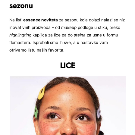
sezonu
Na listi
essence noviteta
za sezonu koja dolazi nalazi se niz
inovativnih proizvoda – od
makeup
podloge u stiku, preko
highlingting
kapljica za lice pa do
staina
za usne u formu
flomastera. Isprobali smo ih sve, a u nastavku vam
otrivamo listu naših favorita.
LICE