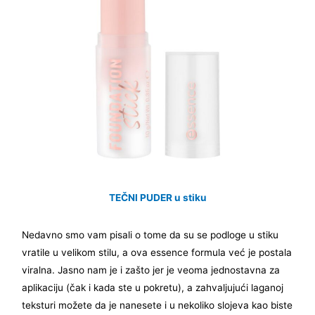
TEČNI PUDER u stiku
Nedavno smo vam pisali o tome da su se podloge u stiku
vratile u velikom stilu, a ova essence formula već je postala
viralna. Jasno nam je i zašto jer je veoma jednostavna za
aplikaciju (čak i kada ste u pokretu), a zahvaljujući laganoj
teksturi možete da je nanesete i u nekoliko slojeva kao biste