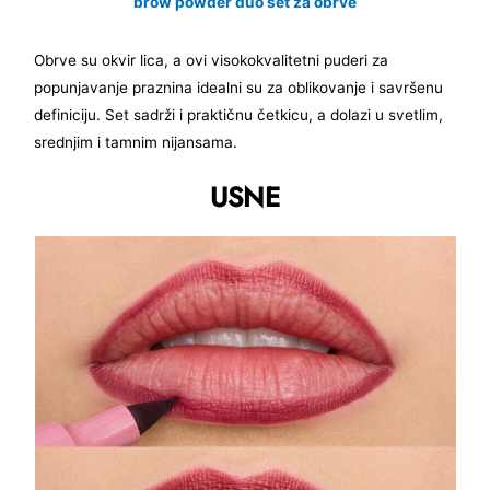
brow powder duo set za obrve
Obrve su okvir lica, a ovi visokokvalitetni puderi za
popunjavanje praznina idealni su za oblikovanje i savršenu
definiciju. Set sadrži i praktičnu četkicu, a dolazi u svetlim,
srednjim i tamnim nijansama.
USNE