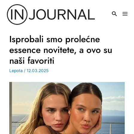
Pređi
na
Mai
sadržaj
Men
Isprobali smo prolećne
essence novitete, a ovo su
naši favoriti
Lepota
/
12.03.2025