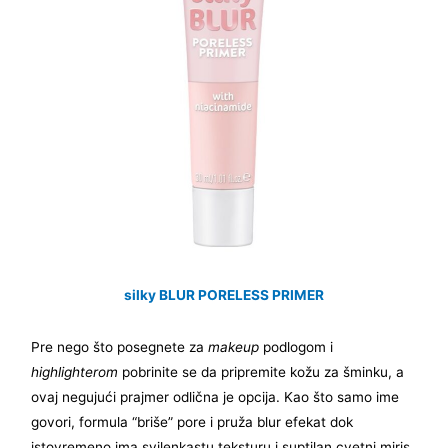
silky BLUR PORELESS PRIMER
Pre nego što posegnete za
makeup
podlogom i
highlighterom
pobrinite se da pripremite kožu za šminku, a
ovaj negujući prajmer odlična je opcija. Kao što samo ime
govori, formula “briše” pore i pruža blur efekat dok
istovremeno ima svilenkastu teksturu i suptilan cvetni miris.