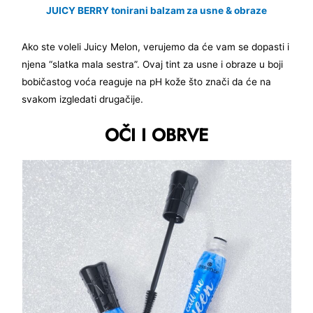
JUICY BERRY tonirani balzam za usne & obraze
Ako ste voleli Juicy Melon, verujemo da će vam se dopasti i
njena “slatka mala sestra”. Ovaj tint za usne i obraze u boji
bobičastog voća reaguje na pH kože što znači da će na
svakom izgledati drugačije.
OČI I OBRVE