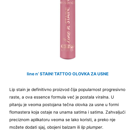
line n’ STAIN! TATTOO OLOVKA ZA USNE
Lip stain je definitivno proizvod čija popularnost progresivno
raste, a ova essence formula već je postala viralna. U
pitanju je veoma postojana tečna olovka za usne u formi
flomastera koja ostaje na unama satima i satima. Zahvaljući
preciznom aplikatoru veoma se lako koristi, a preko nje
možete dodati sjaj, obojeni balzam ili
lip plumper
.