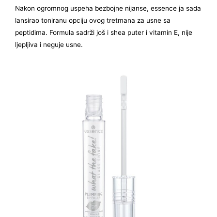
Nakon ogromnog uspeha bezbojne nijanse, essence ja sada
lansirao toniranu opciju ovog tretmana za usne sa
peptidima. Formula sadrži još i shea puter i vitamin E, nije
ljepljiva i neguje usne.