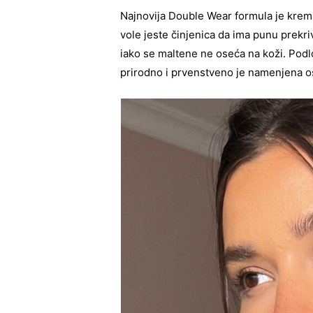
Najnovija Double Wear formula je kremas
vole jeste činjenica da ima punu prekr
iako se maltene ne oseća na koži. Pod
prirodno i prvenstveno je namenjena