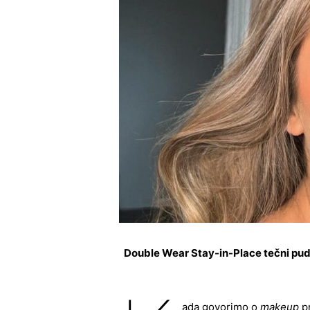
Double Wear Stay-in-Place tečni pude
ada govorimo o
makeup
pr