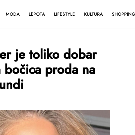
MODA
LEPOTA
LIFESTYLE
KULTURA
SHOPPIN
er je toliko dobar
a bočica proda na
kundi