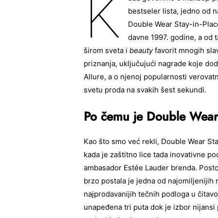
K
bestseler lista, jedno od
Double Wear Stay-in-Place
davne 1997. godine, a od
širom sveta i
beauty
favorit mnogih sla
priznanja, uključujući nagrade koje dod
Allure, a o njenoj popularnosti verovat
svetu proda na svakih šest sekundi.
Po čemu je Double Wear
Kao što smo već rekli, Double Wear Sta
kada je zaštitno lice tada inovativne po
ambasador Estée Lauder brenda. Posto
brzo postala je jedna od najomiljenijih
najprodavanijih tečnih podloga u čita
unapeđena tri puta dok je izbor nijansi 