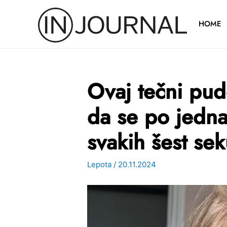
Pređi
na
HOME
sadržaj
Ovaj tečni pud
da se po jedn
svakih šest se
Lepota
/
20.11.2024