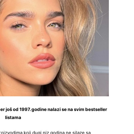
r još od 1997. godine nalazi se na svim bestseller
listama
oizvodima koji dugi niz godina ne silaze sa