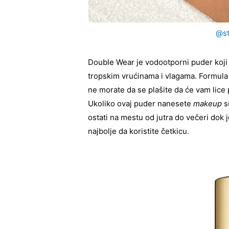
@st
Double Wear je vodootporni puder koji
tropskim vrućinama i vlagama. Formula 
ne morate da se plašite da će vam lice p
Ukoliko ovaj puder nanesete
makeup
s
ostati na mestu od jutra do večeri dok 
najbolje da koristite četkicu.