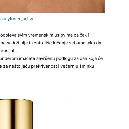
aceytoner_artsy
 odoleva svim vremenskim uslovima pa čak i
ne sadrži ulje i kontroliše lučenje sebuma tako da
rosijati.
unđerom imaćete savršenu podlogu za dan koja će
je za nešto jaču prekrivenost i večernju šminku