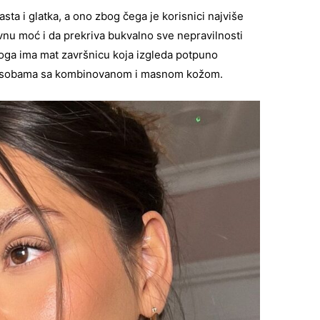
ta i glatka, a ono zbog čega je korisnici najviše
ivnu moć i da prekriva bukvalno sve nepravilnosti
loga ima mat završnicu koja izgleda potpuno
 osobama sa kombinovanom i masnom kožom.