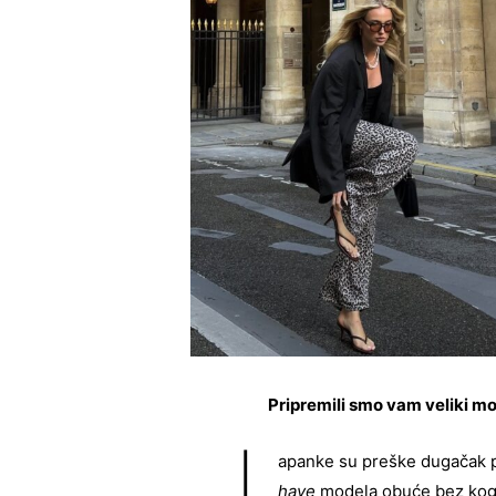
Pripremili smo vam veliki mo
apanke su preške dugačak p
have
modela obuće bez kog 