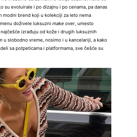
ko su evoluirale i po dizajnu i po cenama, pa danas
n modni brend koji u kolekciji za leto nema
emenu doživele luksuzni
make over
, umesto
ajčešće izrađuju od kože i drugih luksuznih
im u slobodno vreme, nosimo i u kancelariji, a kako
eli sa potpeticama i platformama, sve češće su