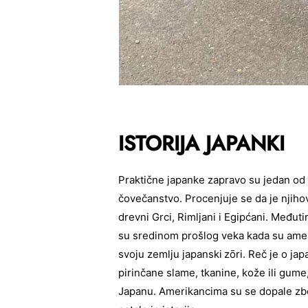
ISTORIJA JAPANKI
Praktične japanke zapravo su jedan od 
čovečanstvo. Procenjuje se da je njihov
drevni Grci, Rimljani i Egipćani. Međ
su sredinom prošlog veka kada su amer
svoju zemlju japanski
zōri. Reč je o ja
pirinčane slame, tkanine, kože ili gume
Japanu. Amerikancima su se dopale zbo