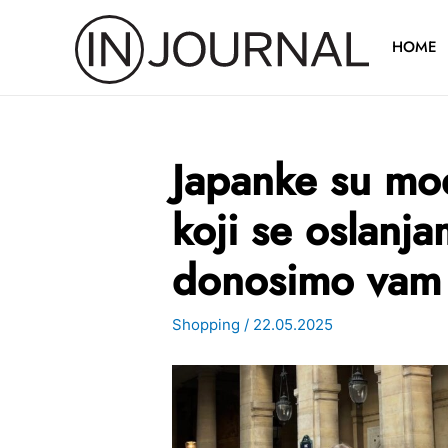
Pređi
na
HOME
sadržaj
Japanke su mod
koji se oslanj
donosimo vam 
Shopping
/
22.05.2025