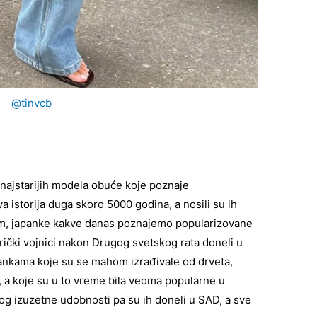
@tinvcb
najstarijih modela obuće koje poznaje
a istorija duga skoro 5000 godina, a nosili su ih
utim, japanke kakve danas poznajemo popularizovane
ički vojnici nakon Drugog svetskog rata doneli u
pankama koje su se mahom izrađivale od drveta,
, a koje su u to vreme bila veoma popularne u
g izuzetne udobnosti pa su ih doneli u SAD, a sve