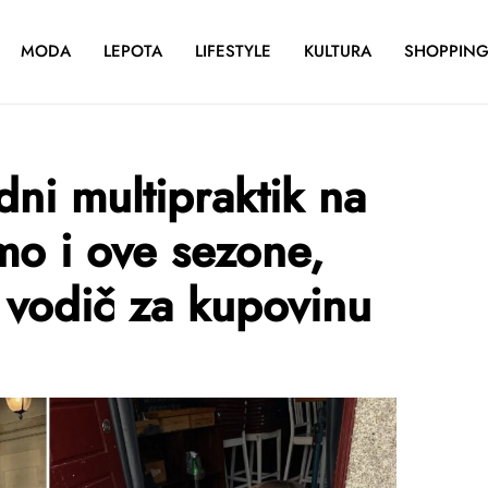
MODA
LEPOTA
LIFESTYLE
KULTURA
SHOPPIN
ni multipraktik na
amo i ove sezone,
vodič za kupovinu