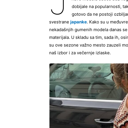
J
dobijale na popularnosti, ta
gotovo da ne postoji ozbilja
svestrane
japanke
. Kako su u međuvr
nekadašnjih gumenih modela danas se n
materijala. U skladu sa tim, sada ih, os
su ove sezone važno mesto zauzeli mod
naš izbor i za večernje izlaske.