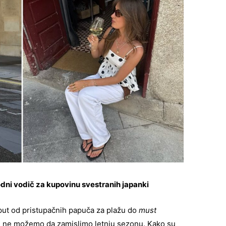
dni vodič za kupovinu svestranih japanki
ut od pristupačnih papuča za plažu do
must
ne možemo da zamislimo letnju sezonu. Kako su