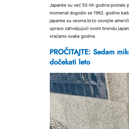
Japanke su već 50-tih godina postale po
momenat dogodio se 1962. godine kada
japanke su veoma brzo osvojile američko
upravo zahvaljujući ovom brendu japa
vraćamo svake godine.
PROČITAJTE: Sedam mikr
dočekati leto