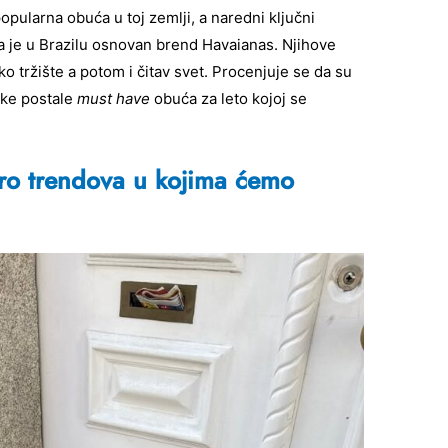
pularna obuća u toj zemlji, a naredni ključni
 je u Brazilu osnovan brend Havaianas. Njihove
 tržište a potom i čitav svet. Procenjuje se da su
nke postale
must have
obuća za leto kojoj se
o trendova u kojima ćemo