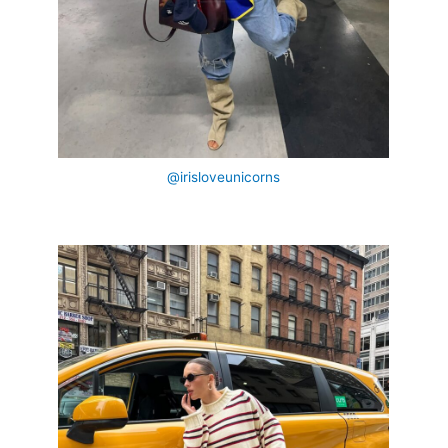
@irisloveunicorns