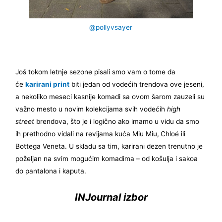
@pollyvsayer
Još tokom letnje sezone pisali smo vam o tome da
će
karirani print
biti jedan od vodećih trendova ove jeseni,
a nekoliko meseci kasnije komadi sa ovom šarom zauzeli su
važno mesto u novim kolekcijama svih vodećih
high
street
brendova, što je i logično ako imamo u vidu da smo
ih prethodno viđali na revijama kuća Miu Miu,
Chloé ili
Bottega Veneta. U skladu sa tim, karirani dezen trenutno je
poželjan na svim mogućim komadima – od košulja i sakoa
do pantalona i kaputa.
INJournal izbor