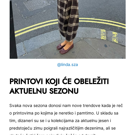
@linda.sza
PRINTOVI KOJI ĆE OBELEŽITI
AKTUELNU SEZONU
Svaka nova sezona donosi nam nove trendove kada je reč
o printovima po kojima je neretko i pamtimo. U skladu sa
tim, dizaneri su se i u kolekcijama za aktuelnu jesen i
predstojeću zimu poigrali najrazličitijim dezenima, ali se