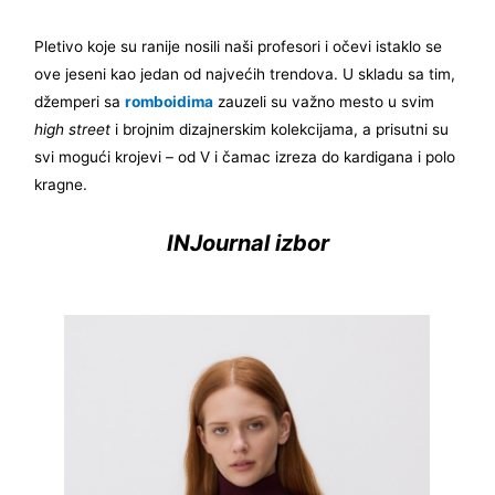
Pletivo koje su ranije nosili naši profesori i očevi istaklo se
ove jeseni kao jedan od najvećih trendova. U skladu sa tim,
džemperi sa
romboidima
zauzeli su važno mesto u svim
high street
i brojnim dizajnerskim kolekcijama, a prisutni su
svi mogući krojevi – od V i čamac izreza do kardigana i polo
kragne.
INJournal izbor