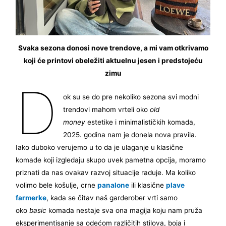
Svaka sezona donosi nove trendove, a mi vam otkrivamo
koji će printovi obeležiti aktuelnu jesen i predstojeću
zimu
D
ok su se do pre nekoliko sezona svi modni
trendovi mahom vrteli oko
old
money
estetike i minimalističkih komada,
2025. godina nam je donela nova pravila.
Iako duboko verujemo u to da je ulaganje u klasične
komade koji izgledaju skupo uvek pametna opcija, moramo
priznati da nas ovakav razvoj situacije raduje. Ma koliko
volimo bele košulje, crne
panalone
ili klasične
plave
farmerke
, kada se čitav naš garderober vrti samo
oko
basic
komada nestaje sva ona magija koju nam pruža
eksperimentisanje sa odećom različitih stilova, boja i