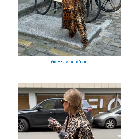
@tessavmontfoort