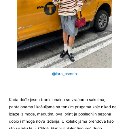
@lara_bsmnn
Kada dođe jesen tradicionalno se vraćamo sakoima,
pantalonama i košuljama sa tankim prugama koje nikad ne
izlaze iz mode, međutim, ovaj print je poslednjih sezona
dobio i mnoga nova izdanja. U kolekcijama brendova kao
što su Miu Miu, Chloé, Ganni ili Valentino već dugo