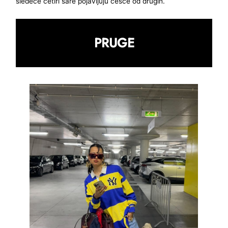
sledeće četiri šare pojavljuju češće od drugih.
PRUGE