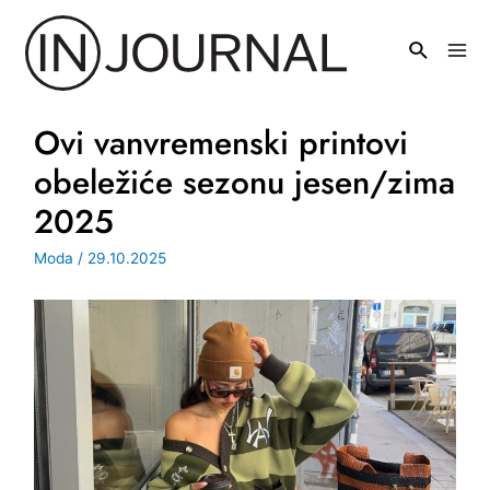
Pređi
na
Mai
sadržaj
Men
Ovi vanvremenski printovi
obeležiće sezonu jesen/zima
2025
Moda
/
29.10.2025