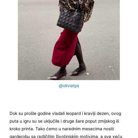
@oliviatps
Dok su prošle godine vladali leopard i kravlji dezen, ovog
puta u igru su se uključile i druge šare poput zmijskog ili
kroko printa. Tako ćemo u narednim mesecima nositi
garderobu sa različitim životinjskim motivima, a sve veću