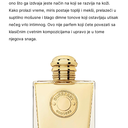
ono što ga izdvaja jeste način na koji se razvija na koži.
Kako prolazi vreme, miris postaje topliji i mekši, prelazeći u
suptilno mošusne i blago dimne tonove koji ostavljaju utisak
nečeg vrlo intimnog. Ovo nije parfem koji ćete povezati sa
klasičnim cvetnim kompozicijama i upravo je u tome
njegova snaga.