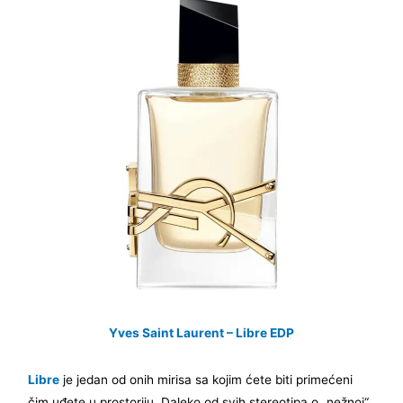
Yves Saint Laurent – Libre
E
D
P
Libre
je jedan od onih mirisa sa kojim ćete biti primećeni
čim uđete u prostoriju. Daleko od svih stereotipa o „nežnoj“