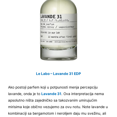
Le Labo – Lavande 31 EDP
Ako postoji parfem koji u potpunosti menja percepciju
lavande, onda je to
Lavande 31
. Ova interpretacija nema
apsolutno ništa zajedničko sa takozvanim umirujućim
mirisima koje obično vezujemo za ovu notu. Note lavande u
kombinaciji sa bergamotom i nerolijem daju mu svežinu, ali