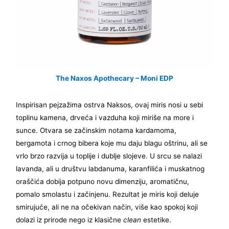
The Naxos Apothecary – Moni
E
D
P
Inspirisan pejzažima ostrva Naksos, ovaj miris nosi u sebi
toplinu kamena, drveća i vazduha koji miriše na more i
sunce. Otvara se začinskim notama kardamoma,
bergamota i crnog bibera koje mu daju blagu oštrinu, ali se
vrlo brzo razvija u toplije i dublje slojeve. U srcu se nalazi
lavanda, ali u društvu labdanuma, karanfilića i muskatnog
oraščića dobija potpuno novu dimenziju, aromatičnu,
pomalo smolastu i začinjenu. Rezultat je miris koji deluje
smirujuće, ali ne na očekivan način, više kao spokoj koji
dolazi iz prirode nego iz klasične
clean
estetike.