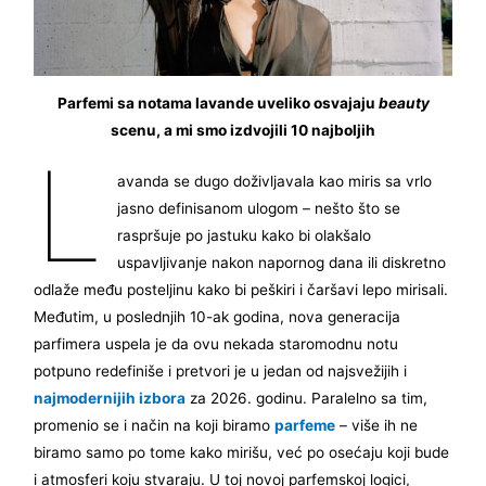
Parfemi sa notama lavande uveliko osvajaju
beauty
scenu, a mi smo izdvojili 10 najboljih
L
avanda se dugo doživljavala kao miris sa vrlo
jasno definisanom ulogom – nešto što se
raspršuje po jastuku kako bi olakšalo
uspavljivanje nakon napornog dana ili diskretno
odlaže među posteljinu kako bi peškiri i čaršavi lepo mirisali.
Međutim, u poslednjih 10-ak godina, nova generacija
parfimera uspela je da ovu nekada staromodnu notu
potpuno redefiniše i pretvori je u jedan od najsvežijih i
najmodernijih izbora
za 2026. godinu. Paralelno sa tim,
promenio se i način na koji biramo
parfeme
– više ih ne
biramo samo po tome kako mirišu, već po osećaju koji bude
i atmosferi koju stvaraju. U toj novoj parfemskoj logici,