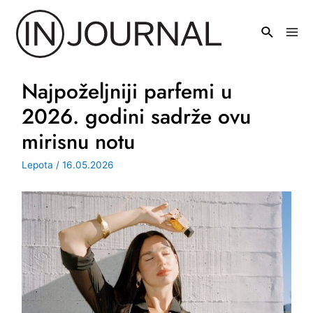
Pređi
na
Mai
sadržaj
Men
Najpoželjniji parfemi u
2026. godini sadrže ovu
mirisnu notu
Lepota
/
16.05.2026