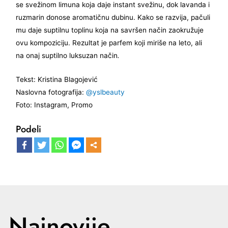
se svežinom limuna koja daje instant svežinu, dok lavanda i
ruzmarin donose aromatičnu dubinu. Kako se razvija, pačuli
mu daje suptilnu toplinu koja na savršen način zaokružuje
ovu kompoziciju. Rezultat je parfem koji miriše na leto, ali
na onaj suptilno luksuzan način
.
Tekst: Kristina Blagojević
Naslovna fotografija:
@yslbeauty
Foto: Instagram, Promo
Podeli
Najnovije