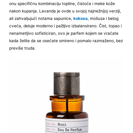
onu specifičnu kombinaciju topline, čistoće i meke kože
nakon kupanja. Lavanda je ovde u svojoj najnežnijoj verziji,
ali zahvaljujući notama sapunice,
kokosa
, mošusa i belog
cveća, deluje moderno i pažljivo izbalansirano. Čist, topao i
nenametljivo sofisticiran, ovo je parfem kojem se vraćate
kada želite da se osećate smireno i pomalo razmaženo, bez
previše truda.