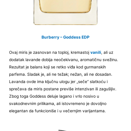
Burberry – Goddess EDP
Ovaj miris je zasnovan na toploj, kremastoj
vanili
, ali uz
dodatak lavande dobija neočekivanu, aromatičnu svežinu.
Rezultat je balans koji se retko viđa kod gurmanskih
parfema. Sladak je, ali ne težak; nežan, ali ne dosadan.
Lavanda ovde ima ključnu ulogu jer „seče“ slatkoću i
sprečava da miris postane previše intenzivan ili zagušljiv.
Zbog toga Goddess deluje lagano i vrlo nosivo u
svakodnevnim prilikama, ali istovremeno je dovoljno
elegantan da funkcioniše i u večernjim varijantama.