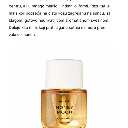
centru, ali u mnogo mekšoj i intimnijoj formi. Rezultat je
miris koji podseća na čistu kožu zagrejanu na suncu, sa
blagom, gotovo neuhvatljivom aromatičnom svežinom.
Deluje kao miris koji prati laganu šetnju uz more pred
zalazak sunca.