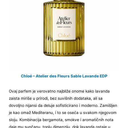
Chloé – Atelier des Fleurs Sable Lavande EDP
Ovaj parfem je verovatno najbliže onome kako lavanda
zaista miriše u prirodi, bez suvišnih dodataka, ali sa
dovoljno nijansi da deluje sofisticirano i moderno. Zamišljen
je kao omaž Mediteranu, i to se oseća u svakom njegovom
sloju. Kombinacija bergamota, smokve i aromatičnih nota
daje mu sunčanu, toplu dimenziju, dok lavanda ostaje u