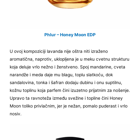
Phlur – Honey Moon EDP
U ovoj kompoziciji lavanda nije oštra niti izraženo
aromatična, naprotiv, uklopljena je u meku cvetnu strukturu
koja deluje vrlo nežno i ženstveno. Spoj mandarine, cveta
narandže i meda daje mu blagu, toplu slatkoću, dok
sandalovina, tonka i šafran dodaju dubinu i onu suptilnu,
kožnu toplinu koja parfem čini izuzetno prijatnim za nošenje.
Upravo ta ravnoteža između svežine i topline čini Honey
Moon toliko privlačnim, jer je nežan, pomalo puderast i vrlo
nosiv.