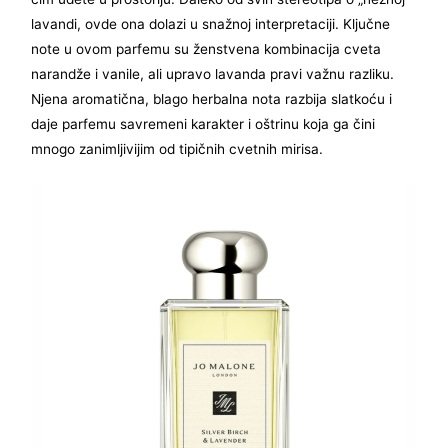
lavandi, ovde ona dolazi u snažnoj interpretaciji. Ključne
note u ovom parfemu su ženstvena kombinacija cveta
narandže i vanile, ali upravo lavanda pravi važnu razliku.
Njena aromatična, blago herbalna nota razbija slatkoću i
daje parfemu savremeni karakter i oštrinu koja ga čini
mnogo zanimljivijim od tipičnih cvetnih mirisa.