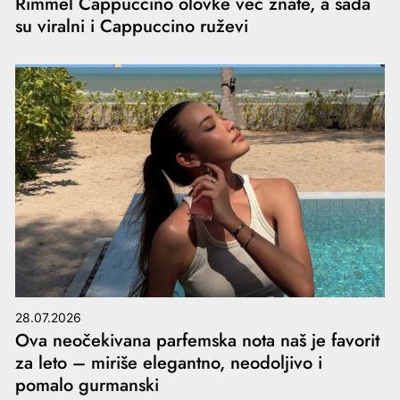
Rimmel Cappuccino olovke već znate, a sada
su viralni i Cappuccino ruževi
28.07.2026
Ova neočekivana parfemska nota naš je favorit
za leto – miriše elegantno, neodoljivo i
pomalo gurmanski