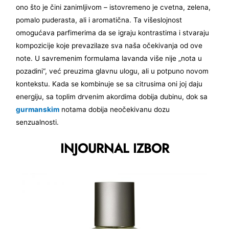
ono što je čini zanimljivom – istovremeno je cvetna, zelena,
pomalo puderasta, ali i aromatična. Ta višeslojnost
omogućava parfimerima da se igraju kontrastima i stvaraju
kompozicije koje prevazilaze sva naša očekivanja od ove
note. U savremenim formulama lavanda više nije „nota u
pozadini“, već preuzima glavnu ulogu, ali u potpuno novom
kontekstu. Kada se kombinuje se sa citrusima oni joj daju
energiju, sa toplim drvenim akordima dobija dubinu, dok sa
gurmanskim
notama dobija neočekivanu dozu
senzualnosti.
INJOURNAL IZBOR