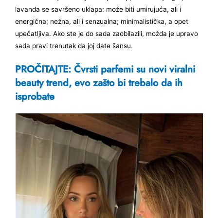
lavanda se savršeno uklapa: može biti umirujuća, ali i
energična; nežna, ali i senzualna; minimalistička, a opet
upečatljiva. Ako ste je do sada zaobilazili, možda je upravo
sada pravi trenutak da joj date šansu.
PROČITAJTE: Čvrsti parfemi su novi viralni
beauty trend, evo zašto bi trebalo da ih
isprobate