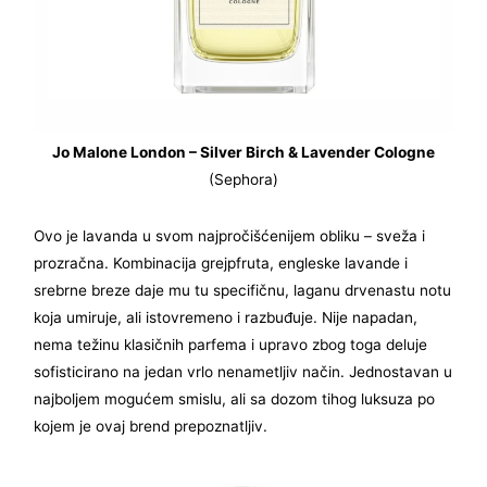
Jo Malone London – Silver Birch & Lavender Cologne
(Sephora)
Ovo je lavanda u svom najpročišćenijem obliku – sveža i
prozračna. Kombinacija grejpfruta, engleske lavande i
srebrne breze daje mu tu specifičnu, laganu drvenastu notu
koja umiruje, ali istovremeno i razbuđuje. Nije napadan,
nema težinu klasičnih parfema i upravo zbog toga deluje
sofisticirano na jedan vrlo nenametljiv način. Jednostavan u
najboljem mogućem smislu, ali sa dozom tihog luksuza po
kojem je ovaj brend prepoznatljiv.