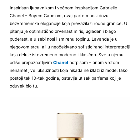
Inspirisan ljubavnikom i večnom inspiracijom Gabrielle
Chanel – Boyem Capelom, ovaj parfem nosi dozu
bezvremenske elegancije koja prevazilazi rodne granice. U
pitanju je optimistično drvenast miris, uglađen i blago
puderast, a u sebi nosi i smirenu toplinu. Lavanda je u
njegovom srcu, ali u neočekivano sofisticiranoj interpretaciji
koja deluje istovremeno moderno i klasično. Sve u njemu
odiše prepoznatljivim
Chanel
potpisom – onom vrstom
nenametljive luksuznosti koja nikada ne izlazi iz mode. Iako
postoji tek 10-tak godina, ostavlja utisak parfema koji je
oduvek bio tu.