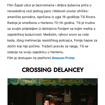
Film
Šapat ulice
je bezvremena i dirljiva ljubavna priča o
neraskidivoj vezi jednog para i bliskosti unutar afričko-
američke porodice, ispričana iz ugla 19-godišnje Tiš Rivers.
Radnja je smeštena u Harlemu 70-tih godina. Tiš je trudna
sa svojim prijateljem iz detinjstva Fonijem sa kojim mašta o
zajedničkoj budućnosti. Međutim, njihovi snovi se ruše
kada, zbog mahinacija rasističkog policajca, Fonija hapse za
zločin koji nije počinio. Tražeći pravdu za njega, Tiš se
oslanja na svoju zajednicu u Harlemu.
Film je dostupan na platformi
Amazon Prime
.
CROSSING DELANCEY