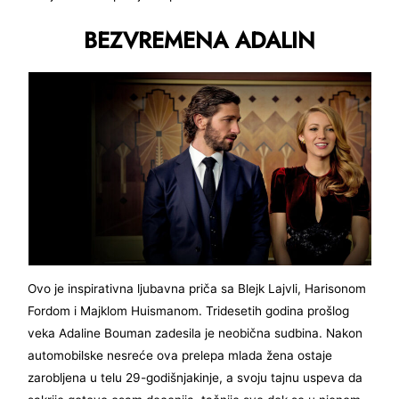
BEZVREMENA ADALIN
Ovo je inspirativna ljubavna priča sa Blejk Lajvli, Harisonom
Fordom i Majklom Huismanom. Tridesetih godina prošlog
veka Adaline Bouman zadesila je neobična sudbina. Nakon
automobilske nesreće ova prelepa mlada žena ostaje
zarobljena u telu 29-godišnjakinje, a svoju tajnu uspeva da