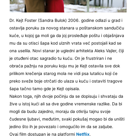
Dr. Kejt Foster (Sandra Bulok) 2006. godine odlazi u grad i
ostavlja poruku za novog stanara u poštanskom sandučiću
kuće, u kojoj ga moli ga da joj prosleđuje poštu i objašnjava
mu da su otisci šapa kod ulznih vrata već postojali kad se
ona uselila. Novi stanar je ugledni arhitekta Aleks Vajler, čiji
je otuđeni otac sagradio tu kuću. On je frustriran i ne
obraća pažnju na poruku koju mu je Kejt ostavila sve dok
prilikom krečenja starog mola ne vidi psa lutalicu koji će
preko sveže boje otrčati do ulaza u kuću i ostaviti tragove
šapa tačno tamo gde je Kejt opisala.
Nakon toga, njih dvoje počinju da se dopisuju i shvataju da
žive u istoj kući ali sa dve godine vremenske razlike. Da bi
mogli da budu zajedno, moraju da otkriju tajnu svoje
čudesne ljubavi, međutim, svaki pokušaj mogao bi da uništi
jedino što ih je povezalo i omogućilo im da se zaljube.
Ovaj film dostupan je na platformi
Netflix
.