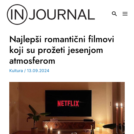
Pređi
na
Mai
sadržaj
Men
Najlepši romantični filmovi
koji su prožeti jesenjom
atmosferom
Kultura
/
13.09.2024