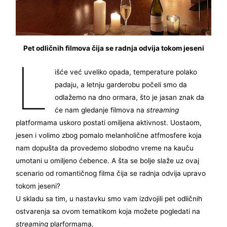
Pet odličnih filmova čija se radnja odvija tokom jeseni
L
išće već uveliko opada, temperature polako
padaju, a letnju garderobu počeli smo da
odlažemo na dno ormara, što je jasan znak da
će nam gledanje filmova na
streaming
platformama uskoro postati omiljena aktivnost. Uostaom,
jesen i volimo zbog pomalo melanholične atfmosfere koja
nam dopušta da provedemo slobodno vreme na kauču
umotani u omiljeno ćebence. A šta se bolje slaže uz ovaj
scenario od romantičnog filma čija se radnja odvija upravo
tokom jeseni?
U skladu sa tim, u nastavku smo vam izdvojili pet odličnih
ostvarenja sa ovom tematikom koja možete pogledati na
streaming
plarformama.