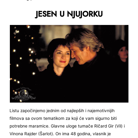
JESEN U NJUJORKU
Listu započinjemo jednim od najlepših i najemotivnijih
filmova sa ovom tematikom za koji će vam sigurno biti
potrebne maramice. Glavne uloge tumače Ričard Gir (Vil) i
Vinona Rajder (Šarlot). On ima 48 godina, vlasnik je