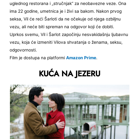
uglednog restorana i „stručnjak“ za neobavezne veze. Ona
ima 22 godine, umetnica je i živi sa bakom. Nakon prvog
seksa, Vil će reći Šarloti da ne očekuje od njega ozbiljnu
vezu, ali neće biti spreman na odgovor koji će dobiti.
Uprkos svemu, Vil i Šarlot započinju nesvakidašnju ljubavnu
vezu, koja će izmeniti Vilova shvatanja o ženama, seksu,
odgovornosti.
Film je dostupa na platformi
Amazon Prime
.
KUĆA NA JEZERU