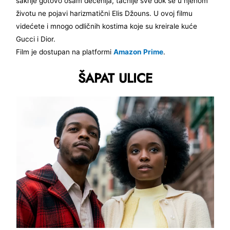
sakrije gotovo osam decenija, tačnije sve dok se u njenom
životu ne pojavi harizmatični Elis Džouns. U ovoj filmu
videćete i mnogo odličnih kostima koje su kreirale kuće
Gucci i Dior.
Film je dostupan na platformi
Amazon Prime
.
ŠAPAT ULICE