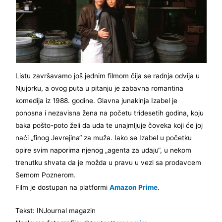
Listu završavamo još jednim filmom čija se radnja odvija u
Njujorku, a ovog puta u pitanju je zabavna romantina
komedija iz 1988. godine. Glavna junakinja Izabel je
ponosna i nezavisna žena na početu tridesetih godina, koju
baka pošto-poto želi da uda te unajmljuje čoveka koji će joj
naći „finog Jevrejina“ za muža. Iako se Izabel u početku
opire svim naporima njenog „agenta za udaju“, u nekom
trenutku shvata da je možda u pravu u vezi sa prodavcem
Semom Poznerom.
Film je dostupan na platformi
Amazon Prime
.
Tekst: INJournal magazin