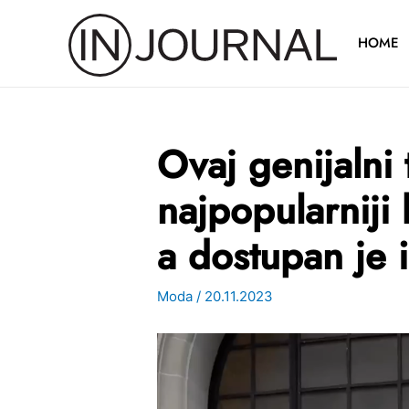
Pređi
na
HOME
sadržaj
Ovaj genijalni
najpopularniji
a dostupan je 
Moda
/
20.11.2023