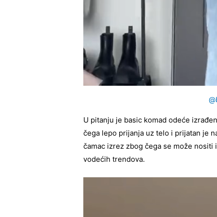
@b
U pitanju je basic komad odeće izrađe
čega lepo prijanja uz telo i prijatan je 
čamac izrez zbog čega se može nositi 
vodećih trendova.