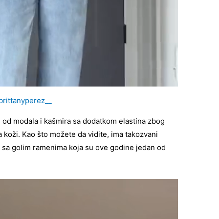
rittanyperez__
n od modala i kašmira sa dodatkom elastina zbog
na koži. Kao što možete da vidite, ima takozvani
i sa golim ramenima koja su ove godine jedan od