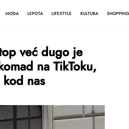
MODA
LEPOTA
LIFESTYLE
KULTURA
SHOPPIN
 top već dugo je
 komad na TikToku,
i kod nas