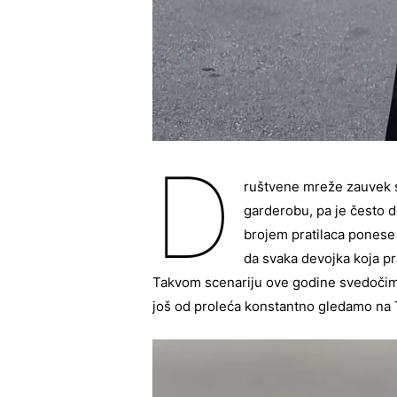
D
ruštvene mreže zauvek s
garderobu, pa je često d
brojem pratilaca ponese 
da svaka devojka koja p
Takvom scenariju ove godine svedočimo
još od proleća konstantno gledamo na Ti