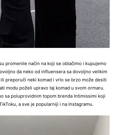
u promenile način na koji se oblačimo i kupujemo
ovoljno da neko od influensera sa dovoljno velikim
ili preporuči neki komad i vrlo se brzo može desiti
rati modu poželi upravo taj komad u svom ormaru.
 sa poluprovidnim topom brenda Intimissimi koji
kToku, a sve je popularniji i na Instagramu.