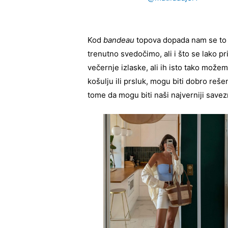
Kod
bandeau
topova dopada nam se to 
trenutno svedočimo, ali i što se lako pr
večernje izlaske, ali ih isto tako može
košulju ili prsluk, mogu biti dobro reše
tome da mogu biti naši najverniji savezn