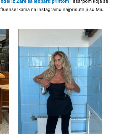
odel iz Zare sa leopard printom
i ešarpom koja se
nfluenserkama na Instagramu najprisutniji su Miu