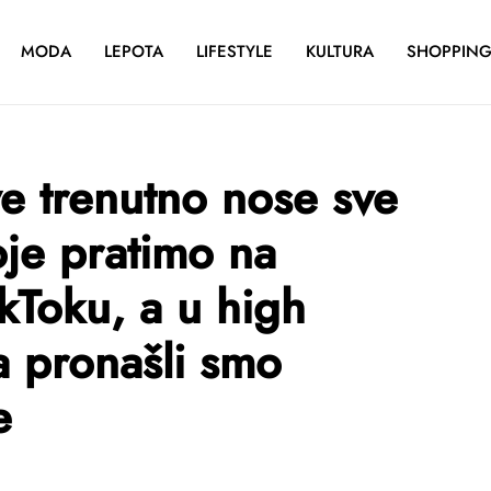
MODA
LEPOTA
LIFESTYLE
KULTURA
SHOPPIN
e trenutno nose sve
oje pratimo na
ikToku, a u high
a pronašli smo
e