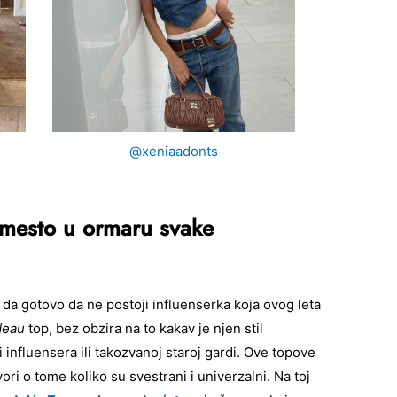
@xeniaadonts
 mesto u ormaru svake
da gotovo da ne postoji influenserka koja ovog leta
deau
top, bez obzira na to kakav je njen stil
i influensera ili takozvanoj staroj gardi. Ove topove
ri o tome koliko su svestrani i univerzalni. Na toj