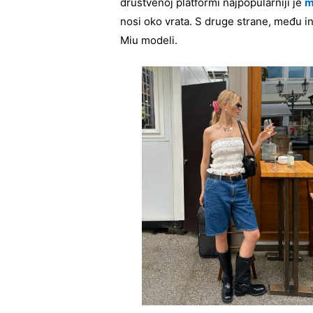
društvenoj platformi najpopularniji je
m
nosi oko vrata. S druge strane, među i
Miu modeli.