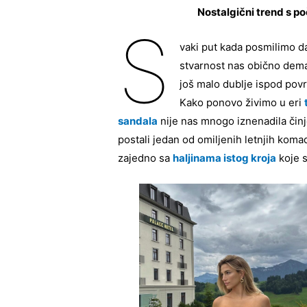
Nostalgični trend s p
S
vaki put kada posmilimo d
stvarnost nas obično dema
još malo dublje ispod pov
Kako ponovo živimo u eri
sandala
nije nas mnogo iznenadila čin
postali jedan od omiljenih letnjih kom
zajedno sa
haljinama istog kroja
koje s