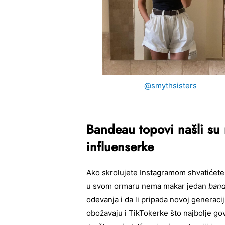
@smythsisters
Bandeau topovi našli su
influenserke
Ako skrolujete Instagramom shvatićete 
u svom ormaru nema makar jedan
ban
odevanja i da li pripada novoj generacij
obožavaju i TikTokerke što najbolje govo