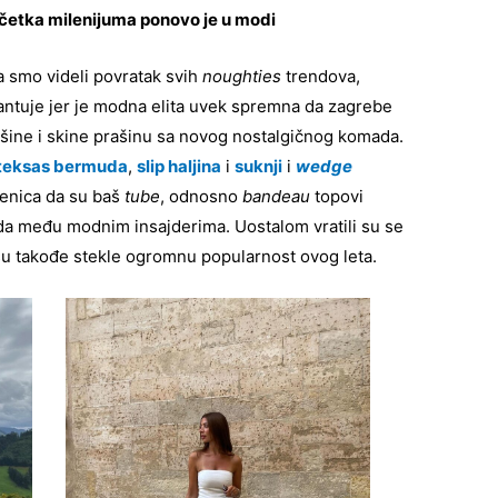
očetka milenijuma ponovo je u modi
a smo videli povratak svih
noughties
trendova,
ntuje jer je modna elita uvek spremna da zagrebe
ršine i skine prašinu sa novog nostalgičnog komada.
teksas bermuda
,
slip haljina
i
suknji
i
wedge
jenica da su baš
tube
, odnosno
bandeau
topovi
ada među modnim insajderima. Uostalom vratili su se
u takođe stekle ogromnu popularnost ovog leta.