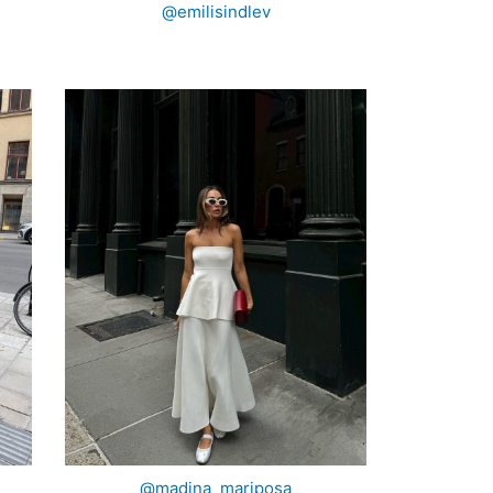
@emilisindlev
@madina_mariposa