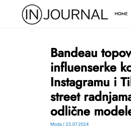
Pređi
na
HOME
sadržaj
Bandeau topov
influenserke k
Instagramu i T
street radnjam
odlične model
Moda
/
23.07.2024