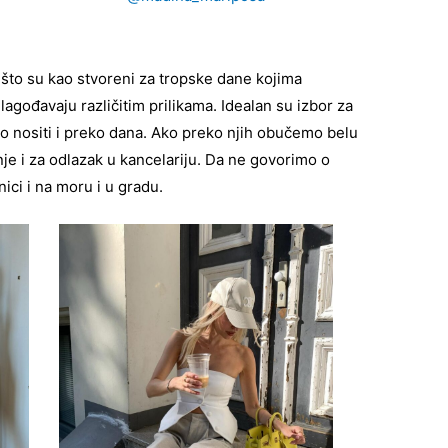
što su kao stvoreni za tropske dane kojima
ilagođavaju različitim prilikama. Idealan su izbor za
mo nositi i preko dana. Ako preko njih obučemo belu
nje i za odlazak u kancelariju. Da ne govorimo o
ici i na moru i u gradu.