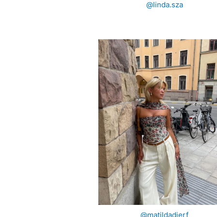
@linda.sza
@matildadjerf