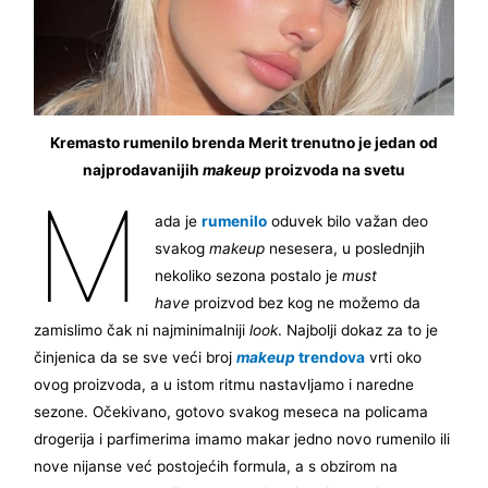
Kremasto rumenilo brenda Merit trenutno je jedan od
najprodavanijih
makeup
proizvoda na svetu
M
ada je
rumenilo
oduvek bilo važan deo
svakog
makeup
nesesera, u poslednjih
nekoliko sezona postalo je
must
have
proizvod bez kog ne možemo da
zamislimo čak ni najminimalniji
look
. Najbolji dokaz za to je
činjenica da se sve veći broj
makeup
trendova
vrti oko
ovog proizvoda, a u istom ritmu nastavljamo i naredne
sezone. Očekivano, gotovo svakog meseca na policama
drogerija i parfimerima imamo makar jedno novo rumenilo ili
nove nijanse već postojećih formula, a s obzirom na