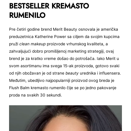
BESTSELLER KREMASTO
RUMENILO
Pre četiri godine brend Merit Beauty osnovala je američka
preduzetnica Katherine Power sa ciljem da svojim kupcima
pruži
clean
makeup
proizvode vrhunskog kvaliteta, a
zahvaljujući dobro promišljenoj marketing strategiji, ovaj
brend je za kratko vreme došao do potrošača. Iako Merit u
svom asortimanu ima svega 15-ak proizvoda, gotovo svaki
od njih obožavan je od strane
beauty
urednika i influensera.
Međutim, ubedljivo najpopularniji proizvod ovog breda je
Flush Balm kremasto rumenilo čije se po jedno pakovanje
proda na svakih 30 sekundi.