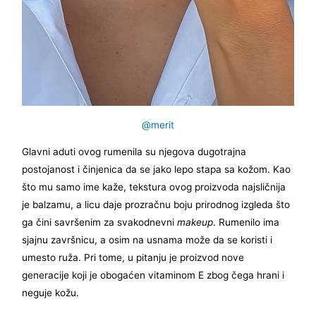
@merit
Glavni aduti ovog rumenila su njegova dugotrajna
postojanost i činjenica da se jako lepo stapa sa kožom. Kao
što mu samo ime kaže, tekstura ovog proizvoda najsličnija
je balzamu, a licu daje prozračnu boju prirodnog izgleda što
ga čini savršenim za svakodnevni
makeup
. Rumenilo ima
sjajnu završnicu, a osim na usnama može da se koristi i
umesto ruža. Pri tome, u pitanju je proizvod nove
generacije koji je obogaćen vitaminom E zbog čega hrani i
neguje kožu.