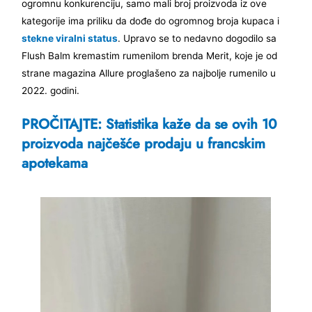
ogromnu konkurenciju, samo mali broj proizvoda iz ove
kategorije ima priliku da dođe do ogromnog broja kupaca i
stekne viralni status
. Upravo se to nedavno dogodilo sa
Flush Balm kremastim rumenilom brenda Merit, koje je od
strane magazina Allure proglašeno za najbolje rumenilo u
2022. godini.
PROČITAJTE: Statistika kaže da se ovih 10
proizvoda najčešće prodaju u francskim
apotekama