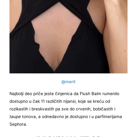
@merit
Najbolji deo priče jeste činjenica da Flush Balm rumenilo
dostupno u čak 11 različitih nijansi, koje se kreću od
rozikastih i breskvastih pa sve do crvenih, bobičastih i
taupe
tonova, a odnedavno je dostupno i u parfimerijama
Sephora.