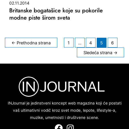
02.11.2014
Britanske bogatašice koje su pokorile
modne piste širom sveta
Kretanje
←
Prethodna strana
1
…
4
5
6
članaka
Sledeća strana
→
INJournal je jedinstveni koncept web magazina koji će postati
vaš ultimativni vodič kroz svet mode, lepote, lifestyle-a,
muzike, umetnosti i društvene scene.