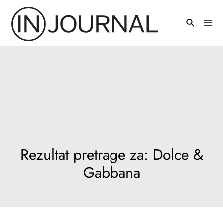
Pređi
na
Mai
sadržaj
Men
Rezultat pretrage za:
Dolce &
Gabbana