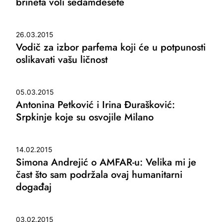
brineta voli sedamdesete
26.03.2015
Vodič za izbor parfema koji će u potpunosti
oslikavati vašu ličnost
05.03.2015
Antonina Petković i Irina Đurašković:
Srpkinje koje su osvojile Milano
14.02.2015
Simona Andrejić o AMFAR-u: Velika mi je
čast što sam podržala ovaj humanitarni
događaj
03.02.2015