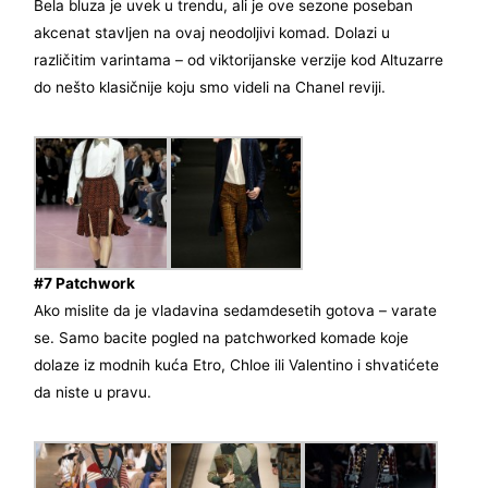
Bela bluza je uvek u trendu, ali je ove sezone poseban
akcenat stavljen na ovaj neodoljivi komad. Dolazi u
različitim varintama – od viktorijanske verzije kod Altuzarre
do nešto klasičnije koju smo videli na Chanel reviji.
#7 Patchwork
Ako mislite da je vladavina sedamdesetih gotova – varate
se. Samo bacite pogled na patchworked komade koje
dolaze iz modnih kuća Etro, Chloe ili Valentino i shvatićete
da niste u pravu.