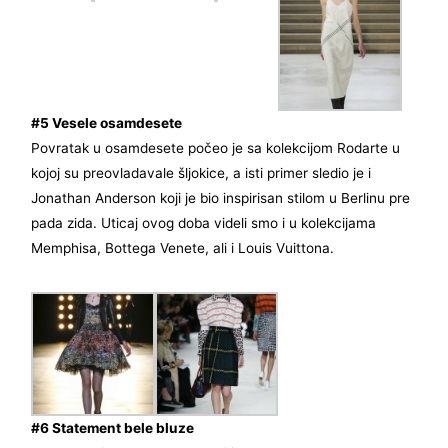
#5 Vesele osamdesete
Povratak u osamdesete počeo je sa kolekcijom Rodarte u
kojoj su preovladavale šljokice, a isti primer sledio je i
Jonathan Anderson koji je bio inspirisan stilom u Berlinu pre
pada zida. Uticaj ovog doba videli smo i u kolekcijama
Memphisa, Bottega Venete, ali i Louis Vuittona.
#6 Statement bele bluze