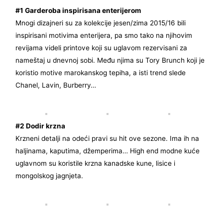
#1 Garderoba inspirisana enterijerom
Mnogi dizajneri su za kolekcije jesen/zima 2015/16 bili
inspirisani motivima enterijera, pa smo tako na njihovim
revijama videli printove koji su uglavom rezervisani za
nameštaj u dnevnoj sobi. Među njima su Tory Brunch koji je
koristio motive marokanskog tepiha, a isti trend slede
Chanel, Lavin, Burberry…
#2 Dodir krzna
Krzneni detalji na odeći pravi su hit ove sezone. Ima ih na
haljinama, kaputima, džemperima… High end modne kuće
uglavnom su koristile krzna kanadske kune, lisice i
mongolskog jagnjeta.