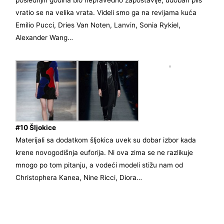
poslednjih godina bio nepravedno zapostavlje, udoban pliš
vratio se na velika vrata. Videli smo ga na revijama kuća
Emilio Pucci, Dries Van Noten, Lanvin, Sonia Rykiel,
Alexander Wang…
#10 Šljokice
Materijali sa dodatkom šljokica uvek su dobar izbor kada
krene novogodišnja euforija. Ni ova zima se ne razlikuje
mnogo po tom pitanju, a vodeći modeli stižu nam od
Christophera Kanea, Nine Ricci, Diora…