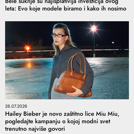
Bele suknje su najisplativija investicija ovog
leta: Evo koje modele biramo i kako ih nosimo
26.07.2026
Hailey Bieber je novo zaštitno lice Miu Miu,
pogledajte kampanju o kojoj modni svet
trenutno najviše govori