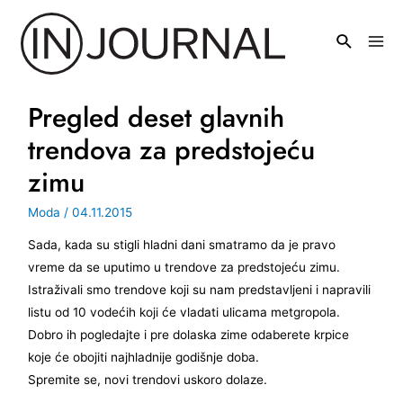
Pređi
na
Mai
sadržaj
Men
Pregled deset glavnih
trendova za predstojeću
zimu
Moda
/
04.11.2015
Sada, kada su stigli hladni dani smatramo da je pravo
vreme da se uputimo u trendove za predstojeću zimu.
Istraživali smo trendove koji su nam predstavljeni i napravili
listu od 10 vodećih koji će vladati ulicama metgropola.
Dobro ih pogledajte i pre dolaska zime odaberete krpice
koje će obojiti najhladnije godišnje doba.
Spremite se, novi trendovi uskoro dolaze.