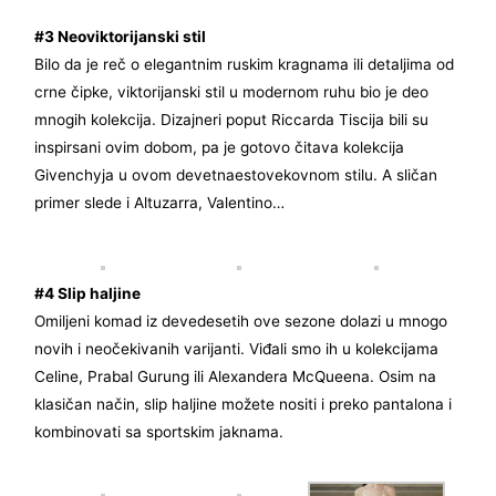
#3 Neoviktorijanski stil
Bilo da je reč o elegantnim ruskim kragnama ili detaljima od
crne čipke, viktorijanski stil u modernom ruhu bio je deo
mnogih kolekcija. Dizajneri poput Riccarda Tiscija bili su
inspirsani ovim dobom, pa je gotovo čitava kolekcija
Givenchyja u ovom devetnaestovekovnom stilu. A sličan
primer slede i Altuzarra, Valentino…
#4 Slip haljine
Omiljeni komad iz devedesetih ove sezone dolazi u mnogo
novih i neočekivanih varijanti. Viđali smo ih u kolekcijama
Celine, Prabal Gurung ili Alexandera McQueena. Osim na
klasičan način, slip haljine možete nositi i preko pantalona i
kombinovati sa sportskim jaknama.