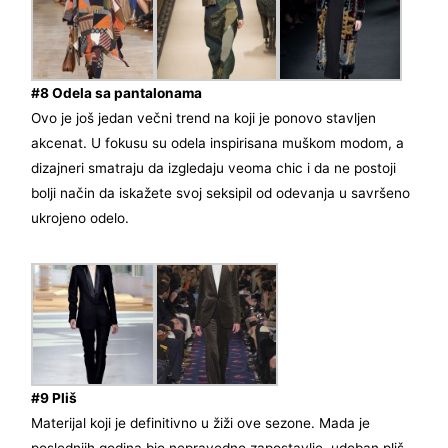
#8 Odela sa pantalonama
Ovo je još jedan večni trend na koji je ponovo stavljen
akcenat. U fokusu su odela inspirisana muškom modom, a
dizajneri smatraju da izgledaju veoma chic i da ne postoji
bolji način da iskažete svoj seksipil od odevanja u savršeno
ukrojeno odelo.
#9 Pliš
Materijal koji je definitivno u žiži ove sezone. Mada je