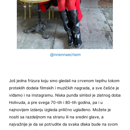
@nnennaechem
Još jedna frizura koju smo gledali na crvenom tepihu tokom
proteklih dodela filmskih i muzičkih nagrada, a sve češće je
viđamo i na Instagramu. Niska punđa simbol je zlatnog doba
Holivuda, a pre svega 70-tih i 80-tih godina, pa i u
najnovijem izdanju izgleda prilično uglađeno. Možete je
nositi sa razdeljnom na stranu ili na sredini glave, a
najvažnije je da se potrudite da svaka dlaka bude na svom