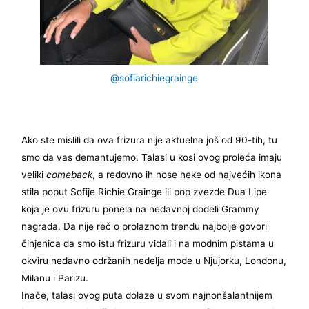
@sofiarichiegrainge
Ako ste mislili da ova frizura nije aktuelna još od 90-tih, tu
smo da vas demantujemo. Talasi u kosi ovog proleća imaju
veliki
comeback
, a redovno ih nose neke od najvećih ikona
stila poput Sofije Richie Grainge ili pop zvezde Dua Lipe
koja je ovu frizuru ponela na nedavnoj dodeli Grammy
nagrada. Da nije reč o prolaznom trendu najbolje govori
činjenica da smo istu frizuru viđali i na modnim pistama u
okviru nedavno održanih nedelja mode u Njujorku, Londonu,
Milanu i Parizu.
Inače, talasi ovog puta dolaze u svom najnonšalantnijem