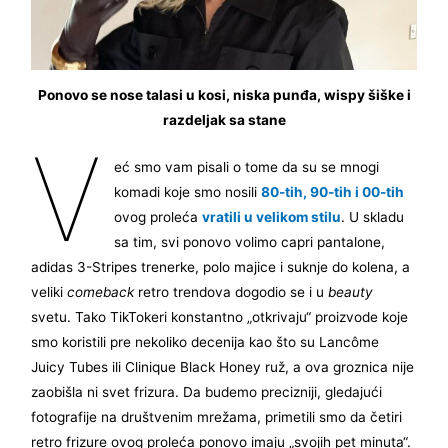
Ponovo se nose talasi u kosi, niska punđa, wispy šiške i
razdeljak sa stane
V
eć smo vam pisali o tome da su se mnogi
komadi koje smo nosili
80-tih, 90-tih i 00-tih
ovog proleća
vratili u velikom stilu
. U skladu
sa tim, svi ponovo volimo capri pantalone,
adidas 3-Stripes trenerke, polo majice i suknje do kolena, a
veliki
comeback
retro trendova dogodio se i u
beauty
svetu. Tako TikTokeri konstantno „otkrivaju“ proizvode koje
smo koristili pre nekoliko decenija kao što su Lancôme
Juicy Tubes ili Clinique Black Honey ruž, a ova groznica nije
zaobišla ni svet frizura. Da budemo precizniji, gledajući
fotografije na društvenim mrežama, primetili smo da četiri
retro frizure ovog proleća ponovo imaju „svojih pet minuta“.