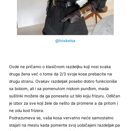
@hoskelsa
Ovde ne pričamo o klasičnom razdeljku koji nosi svaka
druga žena već o tome da 2/3 svoje kose prebacite na
drugu stranu. Ovakav razdeljak posebo dobro funkcioniše
sa bobom, ali i sa pomenutom niskom punđom, mada
suštinki možete da ga ponesete uz bilo koju frizuru. Odličan
je izbor za sve koji žele da nešto da promene a da pritom i
ne odu kod frizera.
Podrazumeva se, vaša kosa vervatno neće samostalno
stajati na mestu kada pomerite svoj uobičajeni razdeljak pa