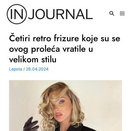
Pređi
na
Mai
sadržaj
Men
Četiri retro frizure koje su se
ovog proleća vratile u
velikom stilu
Lepota
/
26.04.2024