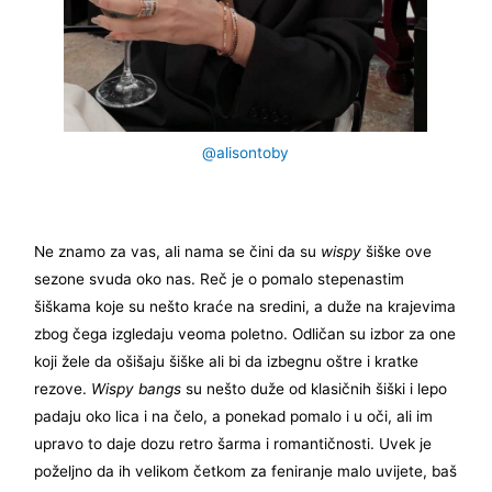
@alisontoby
Ne znamo za vas, ali nama se čini da su
wispy
šiške ove
sezone svuda oko nas. Reč je o pomalo stepenastim
šiškama koje su nešto kraće na sredini, a duže na krajevima
zbog čega izgledaju veoma poletno. Odličan su izbor za one
koji žele da ošišaju šiške ali bi da izbegnu oštre i kratke
rezove.
Wispy bangs
su nešto duže od klasičnih šiški i lepo
padaju oko lica i na čelo, a ponekad pomalo i u oči, ali im
upravo to daje dozu retro šarma i romantičnosti. Uvek je
poželjno da ih velikom četkom za feniranje malo uvijete, baš