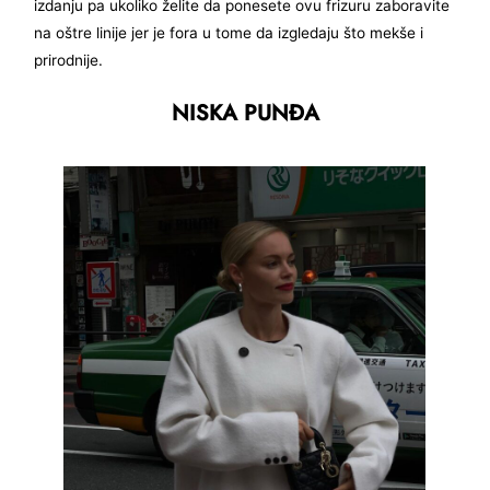
izdanju pa ukoliko želite da ponesete ovu frizuru zaboravite
na oštre linije jer je fora u tome da izgledaju što mekše i
prirodnije.
NISKA PUNĐA