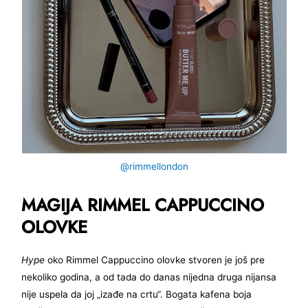
@rimmellondon
MAGIJA RIMMEL CAPPUCCINO
OLOVKE
Hype
oko Rimmel Cappuccino olovke stvoren je još pre
nekoliko godina, a od tada do danas nijedna druga nijansa
nije uspela da joj „izađe na crtu“. Bogata kafena boja