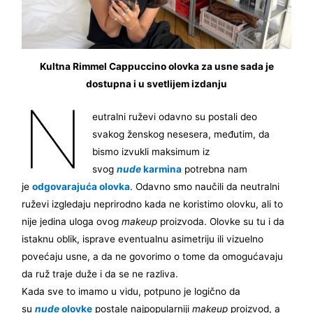
Kultna Rimmel Cappuccino olovka za usne sada je
dostupna i u svetlijem izdanju
N
eutralni ruževi odavno su postali deo
svakog ženskog nesesera, međutim, da
bismo izvukli maksimum iz
svog
nude
karmina
potrebna nam
je
odgovarajuća olovka
. Odavno smo naučili da neutralni
ruževi izgledaju neprirodno kada ne koristimo olovku, ali to
nije jedina uloga ovog
makeup
proizvoda. Olovke su tu i da
istaknu oblik, isprave eventualnu asimetriju ili vizuelno
povećaju usne, a da ne govorimo o tome da omogućavaju
da ruž traje duže i da se ne razliva.
Kada sve to imamo u vidu, potpuno je logično da
su
nude
olovke
postale najpopularniji
makeup
proizvod, a