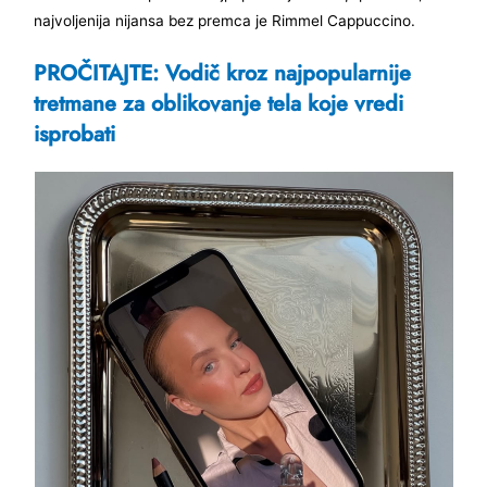
najvoljenija nijansa bez premca je Rimmel Cappuccino.
PROČITAJTE: Vodič kroz najpopularnije
tretmane za oblikovanje tela koje vredi
isprobati