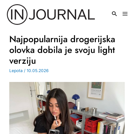
Pređi
na
Mai
sadržaj
Men
Najpopularnija drogerijska
olovka dobila je svoju light
verziju
Lepota
/
10.05.2026