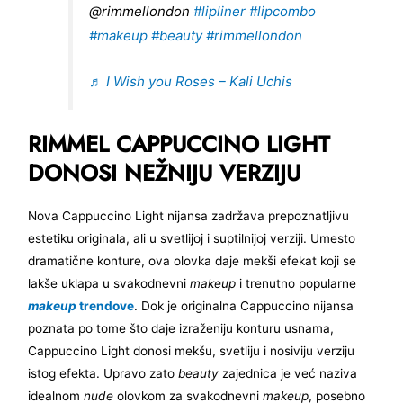
@rimmellondon
#lipliner
#lipcombo
#makeup
#beauty
#rimmellondon
♬ I Wish you Roses – Kali Uchis
RIMMEL CAPPUCCINO LIGHT
DONOSI NEŽNIJU VERZIJU
Nova Cappuccino Light nijansa zadržava prepoznatljivu
estetiku originala, ali u svetlijoj i suptilnijoj verziji. Umesto
dramatične konture, ova olovka daje mekši efekat koji se
lakše uklapa u svakodnevni
makeup
i trenutno popularne
makeup
trendove
. Dok je originalna Cappuccino nijansa
poznata po tome što daje izraženiju konturu usnama,
Cappuccino Light donosi mekšu, svetliju i nosiviju verziju
istog efekta. Upravo zato
beauty
zajednica je već naziva
idealnom
nude
olovkom za svakodnevni
makeup
, posebno