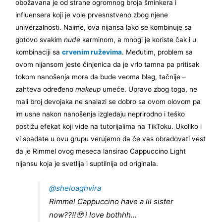
obožavana je od strane ogromnog broja šminkera i
influensera koji je vole prvesnstveno zbog njene
univerzalnosti. Naime, ova nijansa lako se kombinuje sa
gotovo svakim
nude
karminom, a mnogi je koriste čak i u
kombinaciji sa
crvenim ruževima
. Međutim, problem sa
ovom nijansom jeste činjenica da je vrlo tamna pa pritisak
tokom nanošenja mora da bude veoma blag, tačnije –
zahteva određeno
makeup
umeće. Upravo zbog toga, ne
mali broj devojaka ne snalazi se dobro sa ovom olovom pa
im usne nakon nanošenja izgledaju neprirodno i teško
postižu efekat koji vide na tutorijalima na TikToku. Ukoliko i
vi spadate u ovu grupu verujemo da će vas obradovati vest
da je Rimmel ovog meseca lansirao Cappuccino Light
nijansu koja je svetlija i suptilnija od originala.
@sheloaghvira
Rimmel Cappuccino have a lil sister
now??!!🥹 i love bothhh…