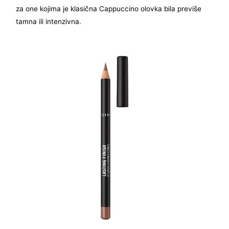
za one kojima je klasična Cappuccino olovka bila previše
tamna ili intenzivna.