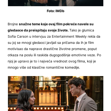
Foto: IMDb
Brojne
snažne teme koje ovaj film pokreće navele su
gledaoce da preispitaju svoje živote.
Tako je glumica
Sofia Carson u intervjuu za Entertainment Weekly rekla da
su joj se mnogi gledaoci javljali sa pričama da ih je film
motivisao da naprave drastične životne promene, poput
otkaza na poslu ili raskida dugogodišnje emotivne veze. Po
njoj je upravo je to i najveća vrednost ovog filma, koji je
mnogo više od klasične romantične komedije.