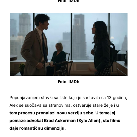
Foto: IMDb
Foto: IMDb
Popunjavanjem stavki sa liste koju je sastavila sa 13 godina,
Alex se suočava sa strahovima, ostvaruje stare želje i
u
tom procesu pronalazi novu verziju sebe. U tome joj
pomaže advokat Brad Ackerman (Kyle Allen), što filmu
daje romantičnu dimenziju.