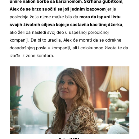
umire nakon borbe sa karcinomom. Skrhana gubitkom,
Alex će se brzo suočiti sa još jednim izazovom
jer je
poslednja želja njene majke bila da
mora da ispuni listu
svojih životnih ciljeva koje je sastavila kao tinejdžerka
,
ako želi da nasledi svoj deo u uspešnoj porodičnoj
kompaniji. Da bi to uradila, Alex će morati da se odrekne
dosadašnjeg posla u kompaniji, ali i celokupnog života te da
izađe iz zone komfora.