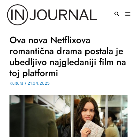
Pređi
na
Mai
sadržaj
Men
Ova nova Netflixova
romantična drama postala je
ubedljivo najgledaniji film na
toj platformi
Kultura
/
21.04.2025