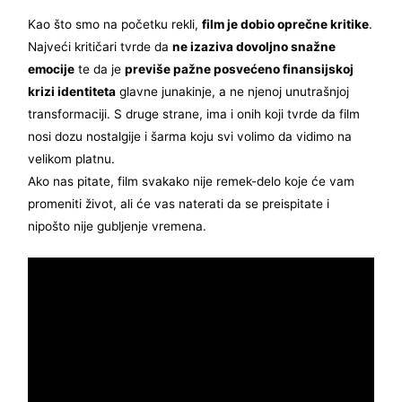
Kao što smo na početku rekli,
film je dobio oprečne kritike
.
Najveći kritičari tvrde da
ne izaziva dovoljno snažne
emocije
te da je
previše pažne posvećeno finansijskoj
krizi identiteta
glavne junakinje, a ne njenoj unutrašnjoj
transformaciji. S druge strane, ima i onih koji tvrde da film
nosi dozu nostalgije i šarma koju svi volimo da vidimo na
velikom platnu.
Ako nas pitate, film svakako nije remek-delo koje će vam
promeniti život, ali će vas naterati da se preispitate i
nipošto nije gubljenje vremena.