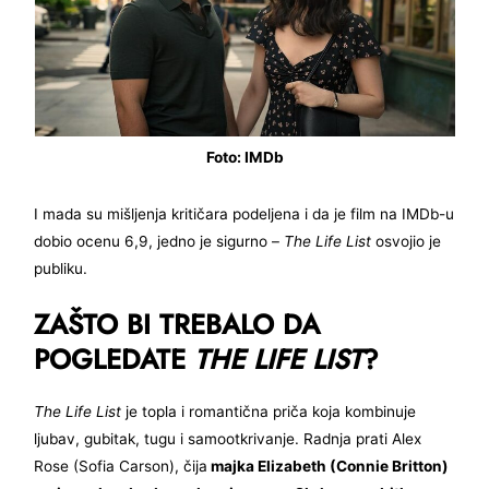
Foto: IMDb
I mada su mišljenja kritičara podeljena i da je film na IMDb-u
dobio ocenu 6,9, jedno je sigurno –
The Life List
osvojio je
publiku.
ZAŠTO BI TREBALO DA
POGLEDATE
THE LIFE LIST
?
The Life List
je topla i romantična priča koja kombinuje
ljubav, gubitak, tugu i samootkrivanje. Radnja prati Alex
Rose (Sofia Carson), čija
majka Elizabeth (Connie Britton)