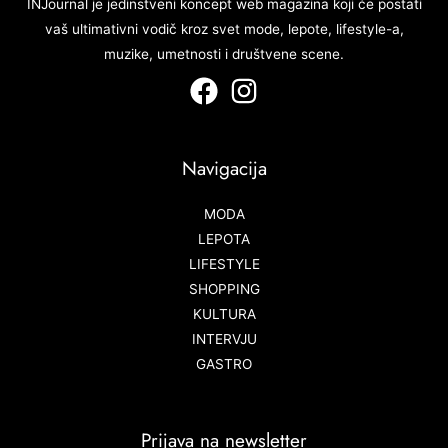
INJournal je jedinstveni koncept web magazina koji će postati
vaš ultimativni vodič kroz svet mode, lepote, lifestyle-a,
muzike, umetnosti i društvene scene.
Navigacija
MODA
LEPOTA
LIFESTYLE
SHOPPING
KULTURA
INTERVJU
GASTRO
Prijava na newsletter