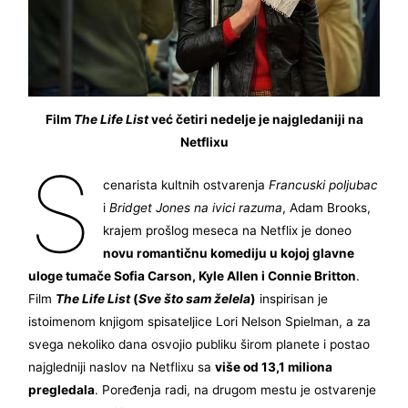
Film
The Life List
već četiri nedelje je najgledaniji na
Netflixu
S
cenarista kultnih ostvarenja
Francuski poljubac
i
Bridget Jones na ivici razuma
, Adam Brooks,
krajem prošlog meseca na Netflix je doneo
novu romantičnu komediju u kojoj glavne
uloge tumače Sofia Carson, Kyle Allen i Connie Britton
.
Film
The Life List
(
Sve što sam želela
)
inspirisan je
istoimenom knjigom spisateljice Lori Nelson Spielman, a za
svega nekoliko dana osvojio publiku širom planete i postao
najgledniji naslov na Netflixu sa
više od 13,1 miliona
pregledala
. Poređenja radi, na drugom mestu je ostvarenje