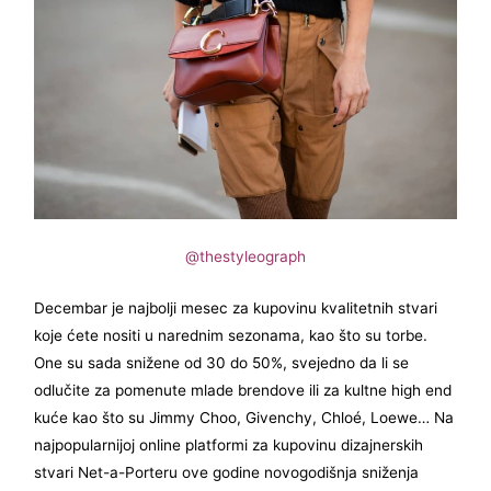
@thestyleograph
Decembar je najbolji mesec za kupovinu kvalitetnih stvari
koje ćete nositi u narednim sezonama, kao što su torbe.
One su sada snižene od 30 do 50%, svejedno da li se
odlučite za pomenute mlade brendove ili za kultne high end
kuće kao što su Jimmy Choo, Givenchy, Chloé, Loewe… Na
najpopularnijoj online platformi za kupovinu dizajnerskih
stvari Net-a-Porteru ove godine novogodišnja sniženja