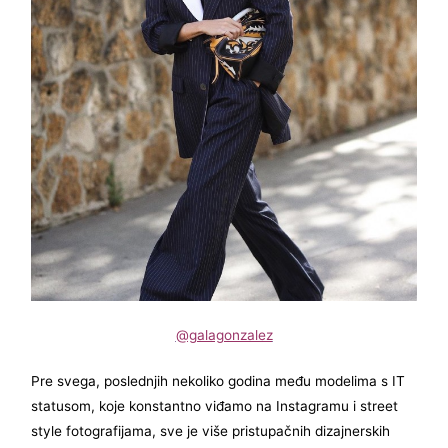
@galagonzalez
Pre svega, poslednjih nekoliko godina među modelima s IT
statusom, koje konstantno viđamo na Instagramu i street
style fotografijama, sve je više pristupačnih dizajnerskih