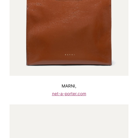
MARNI,
net-a-porter.com