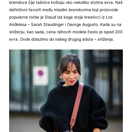
brendova čije tašnice koštaju oko nekoliko stotina evra. Naš
definitivni favorit među mladim brendovima koji proizvode
popularne torbe je Staud iza koga stoje kreativci iz Los
Anđelesa – Sarah Staudinger i George Augusto. Kada su na
sniženju, kao sada, cena njihovih modela često je ispod 200
evra. Ovde dolazimo do našeg drugog aduta – sniženja.