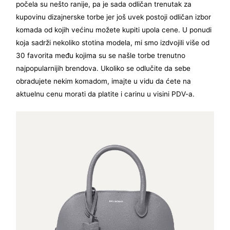
počela su nešto ranije, pa je sada odličan trenutak za
kupovinu dizajnerske torbe jer još uvek postoji odličan izbor
komada od kojih većinu možete kupiti upola cene. U ponudi
koja sadrži nekoliko stotina modela, mi smo izdvojili više od
30 favorita među kojima su se našle torbe trenutno
najpopularnijih brendova. Ukoliko se odlučite da sebe
obradujete nekim komadom, imajte u vidu da ćete na
aktuelnu cenu morati da platite i carinu u visini PDV-a.