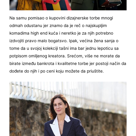
Na samu pomisao o kupovini dizajnerske torbe mnogi
odmah odustanu jer znamo da je reč o najskupljim
komadima high end kuća i neretko je za njih potrebno
izdvojiti pravo malo bogatsvo. Ipak, većina žena sanja o
tome da u svojoj kolekciji tašni ima bar jednu lepoticu sa
potpisom omiljenog kreatora. Srećom, više ne morate da
birate između bankrota i kvalitetne torbe jer postoji način da
dođete do njih i po ceni koju možete da priuštite.