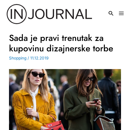
Pređi
na
Mai
sadržaj
Men
Sada je pravi trenutak za
kupovinu dizajnerske torbe
Shopping
/
11.12.2019