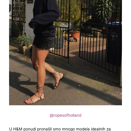
@ropesofholland
U H&M ponudi pronašli smo mnogo modela idealnih za