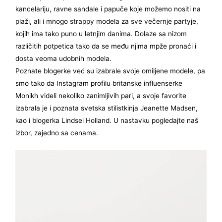
kancelariju, ravne sandale i papuče koje možemo nositi na
plaži, ali i mnogo strappy modela za sve večernje partyje,
kojih ima tako puno u letnjim danima. Dolaze sa nizom
različitih potpetica tako da se među njima mpže pronaći i
dosta veoma udobnih modela.
Poznate blogerke već su izabrale svoje omiljene modele, pa
smo tako da Instagram profilu britanske influenserke
Monikh videli nekoliko zanimljivih pari, a svoje favorite
izabrala je i poznata svetska stilistkinja Jeanette Madsen,
kao i blogerka Lindsei Holland. U nastavku pogledajte naš
izbor, zajedno sa cenama.