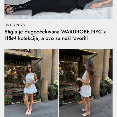
06.08.2026
Stigla je dugoočekivana WARDROBE.NYC x
H&M kolekcija, a ovo su naši favoriti