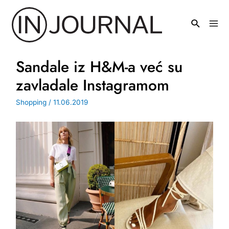
Pređi
na
Mai
sadržaj
Men
Sandale iz H&M-a već su
zavladale Instagramom
Shopping
/
11.06.2019