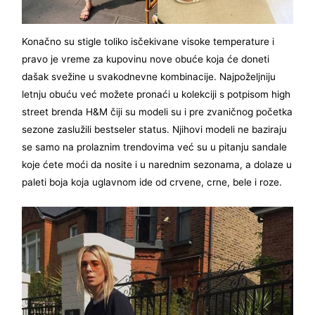
Konačno su stigle toliko isčekivane visoke temperature i
pravo je vreme za kupovinu nove obuće koja će doneti
dašak svežine u svakodnevne kombinacije. Najpoželjniju
letnju obuću već možete pronaći u kolekciji s potpisom high
street brenda H&M čiji su modeli su i pre zvaničnog početka
sezone zaslužili bestseler status. Njihovi modeli ne baziraju
se samo na prolaznim trendovima već su u pitanju sandale
koje ćete moći da nosite i u narednim sezonama, a dolaze u
paleti boja koja uglavnom ide od crvene, crne, bele i roze.