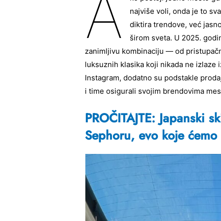
A
najviše voli, onda je to s
diktira trendove, već jasn
širom sveta. U 2025. godin
zanimljivu kombinaciju — od pristupačni
luksuznih klasika koji nikada ne izlaz
Instagram, dodatno su podstakle prodaju
i time osigurali svojim brendovima me
PROČITAJTE: Japanski ski
Sephoru, evo koje ćemo p