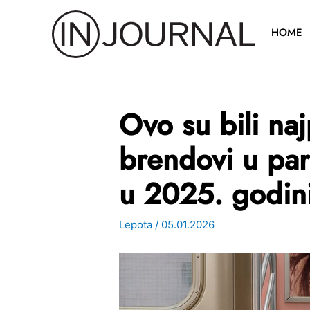
Pređi
na
HOME
sadržaj
Ovo su bili naj
brendovi u pa
u 2025. godin
Lepota
/
05.01.2026