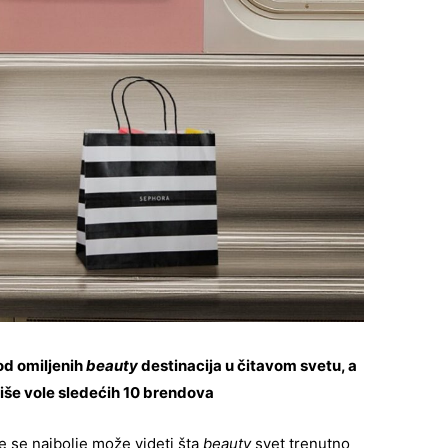
 od omiljenih
beauty
destinacija u čitavom svetu, a
više vole sledećih 10 brendova
e se najbolje može videti šta
beauty
svet trenutno