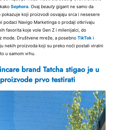
vakako
Sephora
. Ovaj
beauty
gigant ne samo da
o pokazuje koji proizvodi osvajaju srca i nesesere
i podaci Navigo Marketinga o prodaji otkrivaju
h favorita koje vole Gen Z i milenijalci, do
e iz mode. Društvene mreže, a posebno
TikTok
i
 nekih proizvoda koji su preko noći postali viralni
sto u samom vrhu.
ncare brand Tatcha stigao je u
roizvode prvo testirati