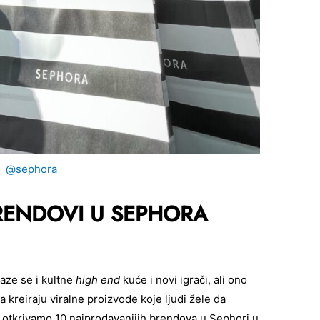
@sephora
RENDOVI U SEPHORA
laze se i kultne
high end
kuće i novi igrači, ali ono
 kreiraju viralne proizvode koje ljudi žele da
 otkrivamo 10 najprodavanijih brendova u Sephori u