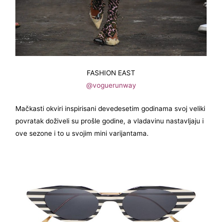
FASHION EAST
@voguerunway
Mačkasti okviri inspirisani devedesetim godinama svoj veliki
povratak doživeli su prošle godine, a vladavinu nastavljaju i
ove sezone i to u svojim mini varijantama.