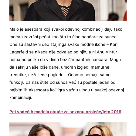
Malo je asesoara koji svakoj odevnoj kombinaciji daju tako
moćan završni pečat kao što to čine naočare za sunce.
One su sastavni deo stajlinga svake modne ikone – Karl
Lagerfeld se nikada nije odvajao od njih, a ni Anu Vintur
nemamo priliku da vidimo bez šarmantnih naočara. Mogu
da sakriju vaše loše dane, umoran izgled, mamurne
trenutke, neželjene poglede… Odavno nemaju samo
funkciju da nas štite od sunca već su postale jedan od
najbitnijih aksesoara koji igra važnu ulogu u svakoj odevnoj
kombinaciji.
Pet vodećih modela obuće za sezonu proleće/leto 2019