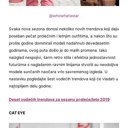
@whowhatwear
Svaka nova sezona donosi nekoliko novih trendova koji daju
poseban pečat prolećnim i letnjim outfitima, a nakon što su
prošle godine dominirali modeli nadahnuti devedesetim
godinama, ovog puta došlo je do malih promena. Iako
naizgled nespojivi, šarm retro stila i efektna jednostavnost
futurizma s naglašenim ravnim linijama stvorili su neodoljive
modele sunčanih naočara vrlo savremenog izgleda. U
nastavku pogledajte šest vodećih trendova koji će vladati u
najtoplijem delu godine.
Deset vodećih trendova za sezonu proleće/leto 2019
CAT EYE