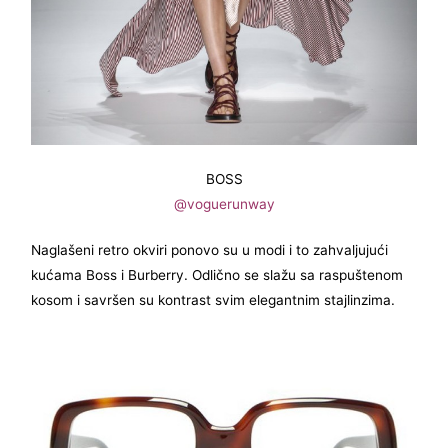
BOSS
@voguerunway
Naglašeni retro okviri ponovo su u modi i to zahvaljujući
kućama Boss i Burberry. Odlično se slažu sa raspuštenom
kosom i savršen su kontrast svim elegantnim stajlinzima.