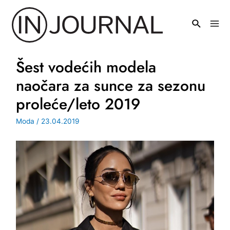
Pređi
na
Mai
sadržaj
Men
Šest vodećih modela
naočara za sunce za sezonu
proleće/leto 2019
Moda
/
23.04.2019