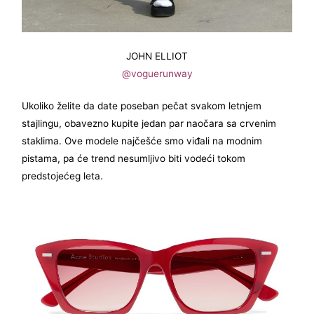
JOHN ELLIOT
@voguerunway
Ukoliko želite da date poseban pečat svakom letnjem
stajlingu, obavezno kupite jedan par naočara sa crvenim
staklima. Ove modele najčešće smo viđali na modnim
pistama, pa će trend nesumljivo biti vodeći tokom
predstojećeg leta.