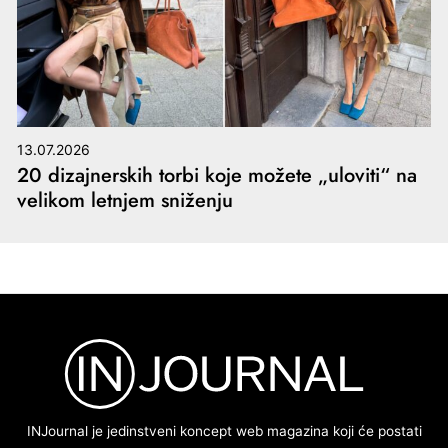
13.07.2026
20 dizajnerskih torbi koje možete „uloviti“ na
velikom letnjem sniženju
INJournal je jedinstveni koncept web magazina koji će postati