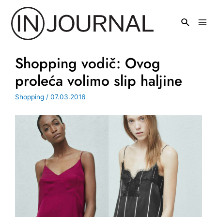
Pređi
na
Mai
sadržaj
Men
Shopping vodič: Ovog
proleća volimo slip haljine
Shopping
/
07.03.2016