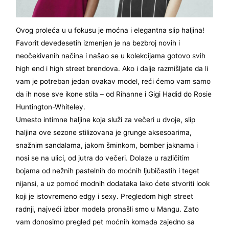
Ovog proleća u u fokusu je moćna i elegantna slip haljina!
Favorit devedesetih izmenjen je na bezbroj novih i
neočekivanih načina i našao se u kolekcijama gotovo svih
high end i high street brendova. Ako i dalje razmišljate da li
vam je potreban jedan ovakav model, reći ćemo vam samo
da ih nose sve ikone stila – od Rihanne i Gigi Hadid do Rosie
Huntington-Whiteley.
Umesto intimne haljine koja služi za večeri u dvoje, slip
haljina ove sezone stilizovana je grunge aksesoarima,
snažnim sandalama, jakom šminkom, bomber jaknama i
nosi se na ulici, od jutra do večeri. Dolaze u različitim
bojama od nežnih pastelnih do moćnih ljubičastih i teget
nijansi, a uz pomoć modnih dodataka lako ćete stvoriti look
koji je istovremeno edgy i sexy. Pregledom high street
radnji, najveći izbor modela pronašli smo u Mangu. Zato
vam donosimo pregled pet moćnih komada zajedno sa