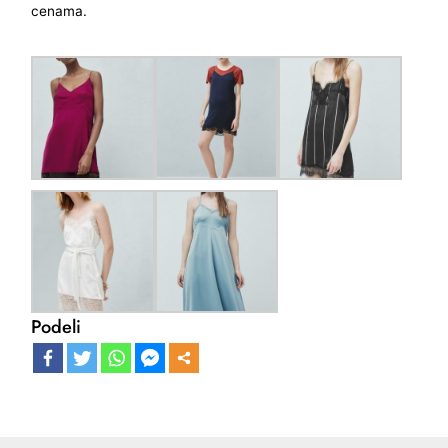
cenama.
Podeli