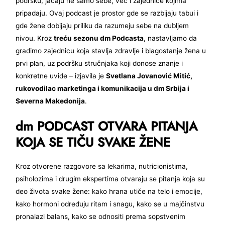
podršku, jačaju ne samo sebe, već i zajednice kojima
pripadaju. Ovaj podcast je prostor gde se razbijaju tabui i
gde žene dobijaju priliku da razumeju sebe na dubljem
nivou. Kroz
treću sezonu dm Podcasta
, nastavljamo da
gradimo zajednicu koja stavlja zdravlje i blagostanje žena u
prvi plan, uz podršku stručnjaka koji donose znanje i
konkretne uvide – izjavila je
Svetlana Jovanović Mitić,
rukovodilac marketinga i komunikacija u dm Srbija i
Severna Makedonija
.
dm PODCAST OTVARA PITANJA
KOJA SE TIČU SVAKE ŽENE
Kroz otvorene razgovore sa lekarima, nutricionistima,
psiholozima i drugim ekspertima otvaraju se pitanja koja su
deo života svake žene: kako hrana utiče na telo i emocije,
kako hormoni određuju ritam i snagu, kako se u majčinstvu
pronalazi balans, kako se odnositi prema sopstvenim