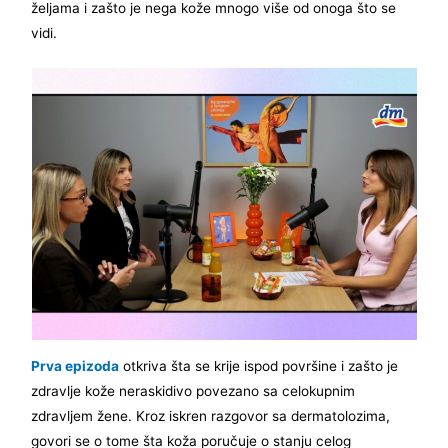
željama i zašto je nega kože mnogo više od onoga što se
vidi.
Prva epizoda
otkriva šta se krije ispod površine i zašto je
zdravlje kože neraskidivo povezano sa celokupnim
zdravljem žene. Kroz iskren razgovor sa dermatolozima,
govori se o tome šta koža poručuje o stanju celog