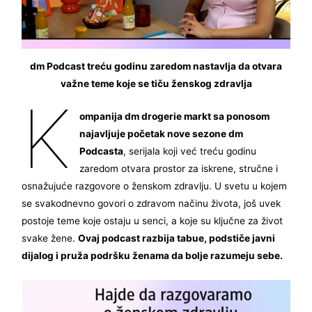
dm Podcast treću godinu zaredom nastavlja da otvara
važne teme koje se tiču ženskog zdravlja
K
ompanija dm drogerie markt sa ponosom
najavljuje početak nove sezone dm
Podcasta
, serijala koji već treću godinu
zaredom otvara prostor za iskrene, stručne i
osnažujuće razgovore o ženskom zdravlju. U svetu u kojem
se svakodnevno govori o zdravom načinu života, još uvek
postoje teme koje ostaju u senci, a koje su ključne za život
svake žene.
Ovaj podcast razbija tabue, podstiče javni
dijalog i pruža podršku ženama da bolje razumeju sebe.