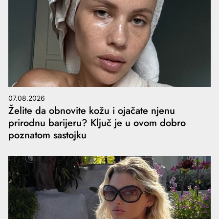
07.08.2026
Želite da obnovite kožu i ojačate njenu
prirodnu barijeru? Ključ je u ovom dobro
poznatom sastojku