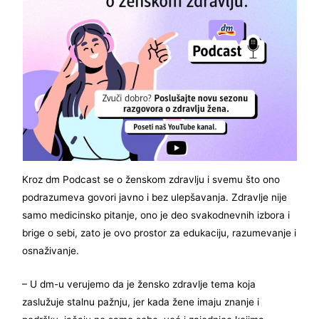
Kroz dm Podcast se o ženskom zdravlju i svemu što ono
podrazumeva govori javno i bez ulepšavanja. Zdravlje nije
samo medicinsko pitanje, ono je deo svakodnevnih izbora i
brige o sebi, zato je ovo prostor za edukaciju, razumevanje i
osnaživanje.
– U dm-u verujemo da je žensko zdravlje tema koja
zaslužuje stalnu pažnju, jer kada žene imaju znanje i