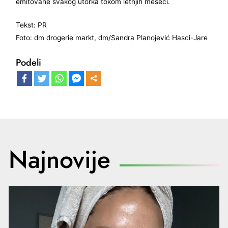
emitovane svakog utorka tokom letnjih meseci.
Tekst: PR
Foto: dm drogerie markt, dm/Sandra Planojević Hasci-Jare
Podeli
Najnovije