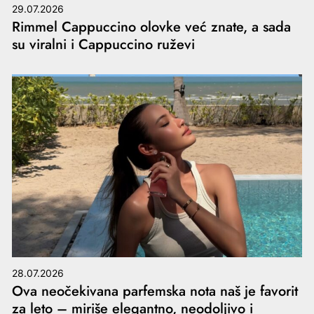
29.07.2026
Rimmel Cappuccino olovke već znate, a sada
su viralni i Cappuccino ruževi
28.07.2026
Ova neočekivana parfemska nota naš je favorit
za leto – miriše elegantno, neodoljivo i