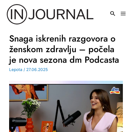
Pređi
na
Mai
sadržaj
Men
Snaga iskrenih razgovora o
ženskom zdravlju – počela
je nova sezona dm Podcasta
Lepota
/
27.06.2025