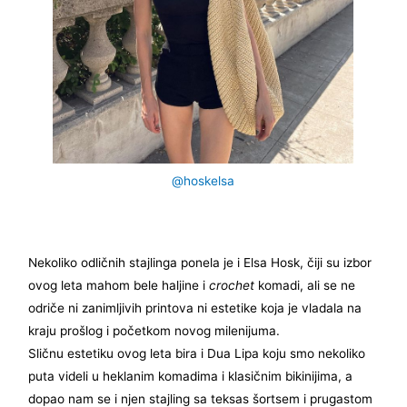
@hoskelsa
Nekoliko odličnih stajlinga ponela je i Elsa Hosk, čiji su izbor
ovog leta mahom bele haljine i
crochet
komadi, ali se ne
odriče ni zanimljivih printova ni estetike koja je vladala na
kraju prošlog i početkom novog milenijuma.
Sličnu estetiku ovog leta bira i Dua Lipa koju smo nekoliko
puta videli u heklanim komadima i klasičnim bikinijima, a
dopao nam se i njen stajling sa teksas šortsem i prugastom