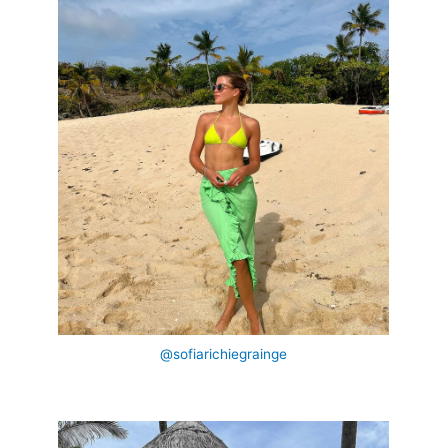
@sofiarichiegrainge