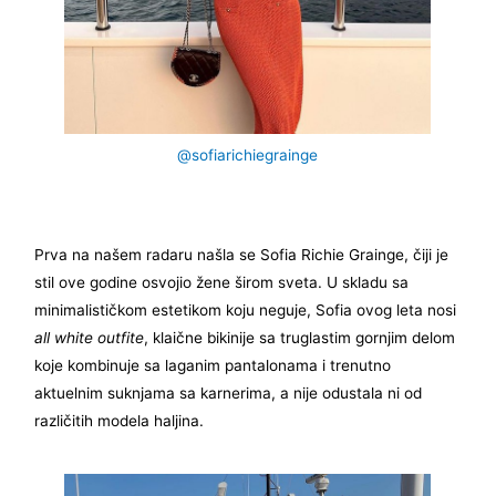
@sofiarichiegrainge
Prva na našem radaru našla se Sofia Richie Grainge, čiji je
stil ove godine osvojio žene širom sveta. U skladu sa
minimalističkom estetikom koju neguje, Sofia ovog leta nosi
all white
outfite
, klaične bikinije sa truglastim gornjim delom
koje kombinuje sa laganim pantalonama i trenutno
aktuelnim suknjama sa karnerima, a nije odustala ni od
različitih modela haljina.