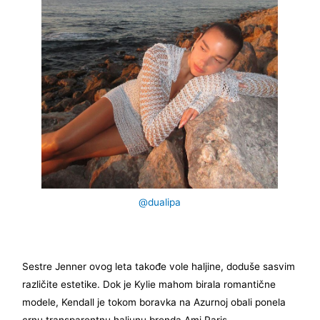
@dualipa
Sestre Jenner ovog leta takođe vole haljine, doduše sasvim
različite estetike. Dok je Kylie mahom birala romantične
modele, Kendall je tokom boravka na Azurnoj obali ponela