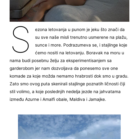
S
ezona letovanja u punom je jeku što znači da
su sve naše misli trenutno usmerene na plažu,
sunce i more. Podrazumeva se, i stajlinge koje
ćemo nositi na letovanju. Boravak na moru u
nama budi posebnu želju za eksperimentisanjem sa
garderobom jer nam dozvoljava da ponesemo sve one
komade za koje možda nemamo hrabrosti dok smo u gradu.
Zato smo ovog puta skenirali stajlinge poznatih ličnosti čiji
stil volimo, a koje poslednjih nedelja jezde na jahvatama
između Azurne i Amalfi obale, Maldiva i Jamajke.