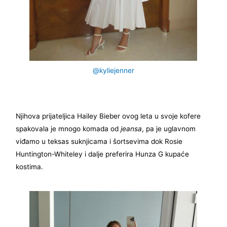
@kyliejenner
Njihova prijateljica Hailey Bieber ovog leta u svoje kofere
spakovala je mnogo komada od
jeansa
, pa je uglavnom
viđamo u teksas suknjicama i šortsevima dok Rosie
Huntington-Whiteley i dalje preferira Hunza G kupaće
kostima.