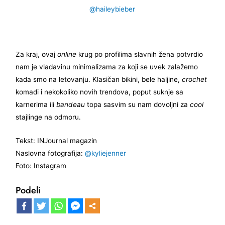
@haileybieber
Za kraj, ovaj
online
krug po profilima slavnih žena potvrdio
nam je vladavinu minimalizama za koji se uvek zalažemo
kada smo na letovanju. Klasičan bikini, bele haljine,
crochet
komadi i nekokoliko novih trendova, poput suknje sa
karnerima ili
bandeau
topa sasvim su nam dovoljni za
cool
stajlinge na odmoru.
Tekst: INJournal magazin
Naslovna fotografija:
@kyliejenner
Foto: Instagram
Podeli