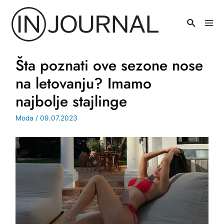
Pređi
na
Mai
sadržaj
Men
Šta poznati ove sezone nose
na letovanju? Imamo
najbolje stajlinge
Moda
/
09.07.2023