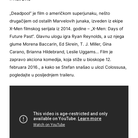
„Deadpool“ je film o američkom superjunaku, nešto
drugačijem od ostalih Marvelovih junaka, izveden iz ekipe
X-Men filmskog serijala iz 2014. godine – „X-Men: Days of
Future Past“. Glavnu ulogu igra Ryan Reynolds, a uz njega
glume Morena Baccarin, Ed Skrein, T. J. Miller, Gina
Carano, Brianna Hildebrand, Leslie Uggams… Film je
zapravo akciona komedija, koja stiže u bioskope 12.
februara 2016., a kako se Stefan snašao u ulozi Colossusa,
pogledajte u posljednjem traileru.