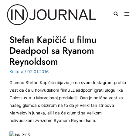
Pređi
na
Mai
sadržaj
Men
Stefan Kapičić u filmu
Deadpool sa Ryanom
Reynoldsom
Kultura
/
02.01.2016
Glumac Stefan Kapičić objavio je na svom Instagram profilu
vest da će u holivudskom filmu „Deadpool“ igrati ulogu lika
Colossus-a u Marvelovoj produkciji. Ovo je odlična vest za
našeg glumca s obzirom na to da je veliki fan stripova i
Marvelovih junaka, ali i da će glumiti sa velikom
holivudskom zvezdom Ryanom Reynoldsom.