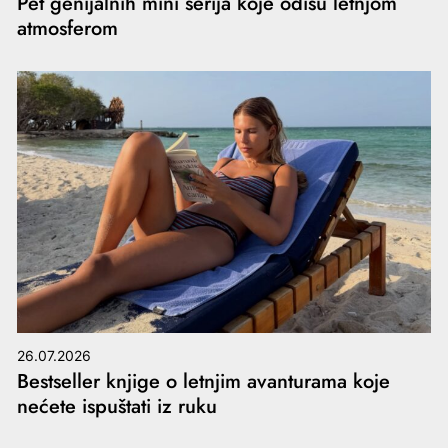
Pet genijalnih mini serija koje odišu letnjom
atmosferom
26.07.2026
Bestseller knjige o letnjim avanturama koje
nećete ispuštati iz ruku