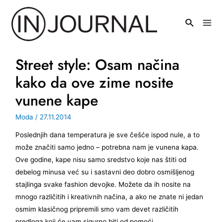
Pređi
na
Mai
sadržaj
Men
Street style: Osam načina
kako da ove zime nosite
vunene kape
Moda
/
27.11.2014
Poslednjih dana temperatura je sve češće ispod nule, a to
može značiti samo jedno – potrebna nam je vunena kapa.
Ove godine, kape nisu samo sredstvo koje nas štiti od
debelog minusa već su i sastavni deo dobro osmišljenog
stajlinga svake fashion devojke. Možete da ih nosite na
mnogo različitih i kreativnih načina, a ako ne znate ni jedan
osmim klasičnog pripremili smo vam devet različitih
predloga koji će vam sigurno biti od pomoći.