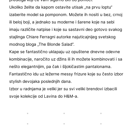
Ukoliko želite da kapom ostavite utisak „na prvu loptu“
izaberite model sa pomponom. Možete ih nositi u bez, crnoj
ili beloj boji, a jednako su moderne i šarene koje na sebi
imaju različite natpise i koje su sastavni deo gotovo svakog
stajlinga Chiare Ferragni autorke najuticajnijeg svetskog
modnog bloga „The Blonde Salad“.
Kape se fantastično uklapaju uz opuštene dnevne odevne
kombinacije, naročito uz džins ili ih možete kombinovati i sa
nešto elegantnijim, pa čak i šljokičastim pantalonama.
Fantastično idu uz ležerne messy frizure koje su često izbor
stylish devojaka poslednjih dana.
Izbor u radnjama je veliki jer su svi veliki brendovi izbacili
svoje kolekcije od Lavina do H&M-a.