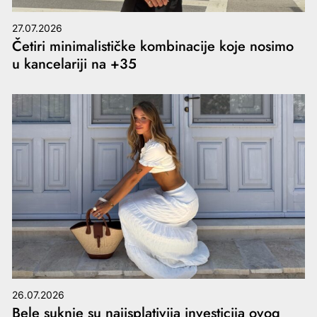
27.07.2026
Četiri minimalističke kombinacije koje nosimo
u kancelariji na +35
26.07.2026
Bele suknje su najisplativija investicija ovog