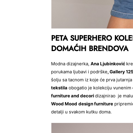
PETA SUPERHERO KOLEK
DOMAĆIH BRENDOVA
Modna dizajnerka,
Ana Ljubinković
kre
porukama ljubavi i podrške
, Gallery 1
šolju sa tacnom iz koje će prva jutarnja 
tekstila
obogatio je kolekciju vuneni
furniture and decori
dizajnirao je malu
Wood Mood
design furniture
pripremio
detalji u svakom kutku doma.