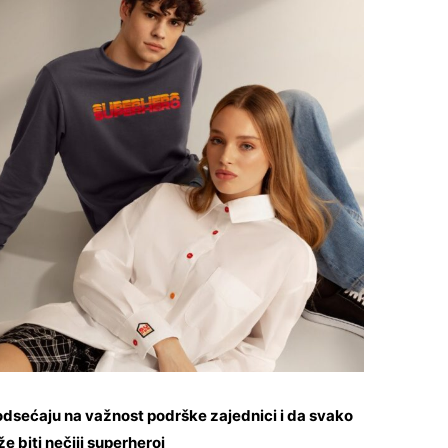
sećaju na važnost podrške zajednici i da svako
e biti nečiji superheroj