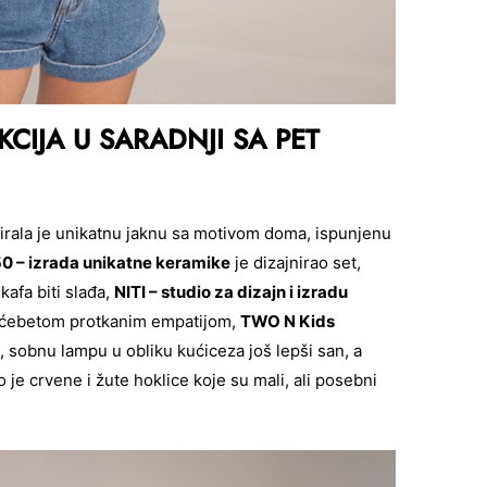
CIJA U SARADNJI SA PET
irala je unikatnu jaknu sa motivom doma, ispunjenu
250 – izrada unikatne keramike
je dizajnirao set,
kafa biti slađa,
NITI – studio za dizajn i izradu
m ćebetom protkanim empatijom,
TWO N Kids
, sobnu lampu u obliku kućiceza još lepši san, a
 je crvene i žute hoklice koje su mali, ali posebni