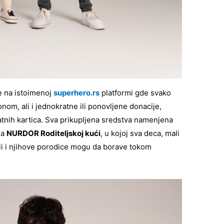
 na istoimenoj
superhero.rs
platformi gde svako
om, ali i jednokratne ili ponovljene donacije,
atnih kartica. Sva prikupljena sredstva namenjena
da
NURDOR Roditeljskoj kući
, u kojoj sva deca, mali
 ali i njihove porodice mogu da borave tokom