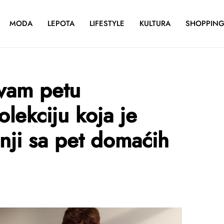
MODA
LEPOTA
LIFESTYLE
KULTURA
SHOPPIN
 vam petu
ekciju koja je
dnji sa pet domaćih