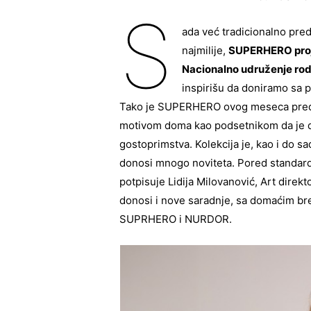
S
ada već tradicionalno pre
najmilije,
SUPERHERO pro
Nacionalno udruženje rod
inspirišu da doniramo sa 
Tako je SUPERHERO ovog meseca predsta
motivom doma kao podsetnikom da je do
gostoprimstva. Kolekcija je, kao i do 
donosi mnogo noviteta. Pored standard
potpisuje Lidija Milovanović, Art dire
donosi i nove saradnje, sa domaćim bren
SUPRHERO i NURDOR.