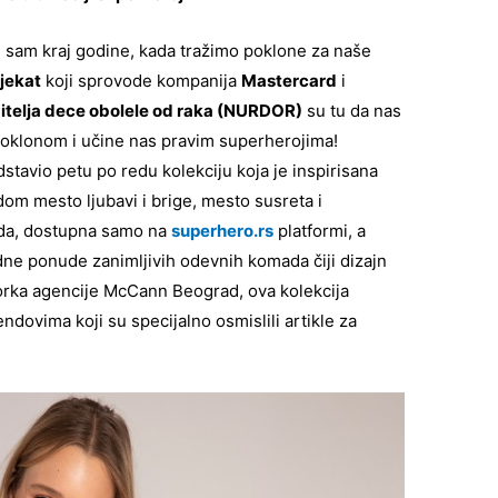
d sam kraj godine, kada tražimo poklone za naše
jekat
koji sprovode kompanija
Mastercard
i
itelja dece obolele od raka (NURDOR)
su tu da nas
poklonom i učine nas pravim superherojima!
vio petu po redu kolekciju koja je inspirisana
m mesto ljubavi i brige, mesto susreta i
sada, dostupna samo na
superhero.rs
platformi, a
ne ponude zanimljivih odevnih komada čiji dizajn
ktorka agencije McCann Beograd, ova kolekcija
dovima koji su specijalno osmislili artikle za