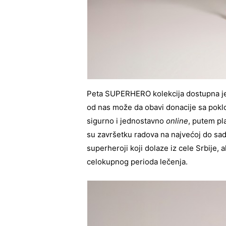
Peta SUPERHERO kolekcija dostupna je
od nas može da obavi donacije sa poklon
sigurno i jednostavno
online
, putem pl
su završetku radova na najvećoj do sa
superheroji koji dolaze iz cele Srbije,
celokupnog perioda lečenja.