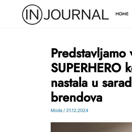
Pređi
na
HOME
sadržaj
Predstavljamo
SUPERHERO kol
nastala u sara
brendova
Moda
/
31.12.2024