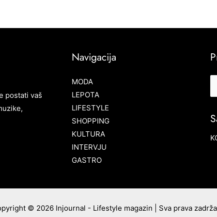
Navigacija
P
MODA
LEPOTA
e postati vaš
LIFESTYLE
muzike,
S
SHOPPING
KULTURA
K
INTERVJU
GASTRO
pyright © 2026 Injournal - Lifestyle magazin | Sva prava zadrž