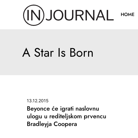
Pređi
na
HOME
sadržaj
A Star Is Born
13.12.2015
Beyonce će igrati naslovnu
ulogu u rediteljskom prvencu
Bradleyja Coopera