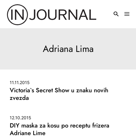
Pređi
na
Mai
sadržaj
Men
Adriana Lima
11.11.2015
Victoria`s Secret Show u znaku novih
zvezda
12.10.2015
DIY maska za kosu po receptu frizera
Adriane Lime