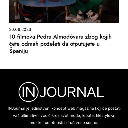
20.06.2026
10 filmova Pedra Almodóvara zbog kojih
ćete odmah poželeti da otputujete u
Španiju
INJournal je jedinstveni koncept web magazina koji će postati
vaš ultimativni vodič kroz svet mode, lepote, lifestyle-a,
muzike, umetnosti i društvene scene.