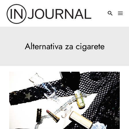
Pređi
na
Mai
sadržaj
Men
Alternativa za cigarete