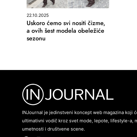
22.10.2025
Uskoro ćemo svi nositi čizme,
a ovih šest modela obeležiće
sezonu
INJournal je jedinstveni koncept web magazina koji ć
ultimativni vodič kroz svet mode, lepote, lifestyle-a, 
umetnosti i društvene scene.