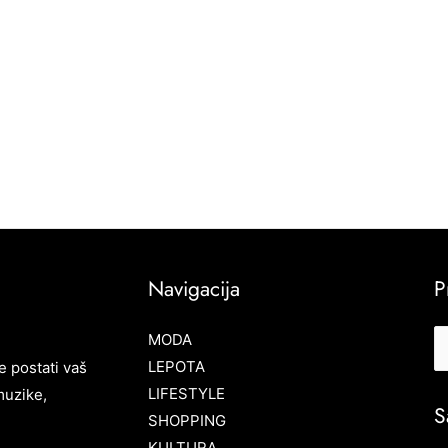
Navigacija
P
MODA
LEPOTA
e postati vaš
LIFESTYLE
muzike,
S
SHOPPING
KULTURA