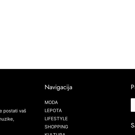
Navigacija
P
MODA
LEPOTA
e postati vaš
LIFESTYLE
muzike,
S
SHOPPING
KULTURA