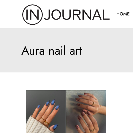
Pređi
na
HOME
sadržaj
Aura nail art