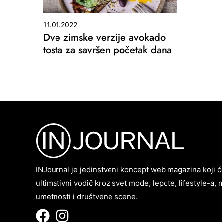
11.01.2022
Dve zimske verzije avokado
tosta za savršen početak dana
INJournal je jedinstveni koncept web magazina koji ć
ultimativni vodič kroz svet mode, lepote, lifestyle-a, 
umetnosti i društvene scene.