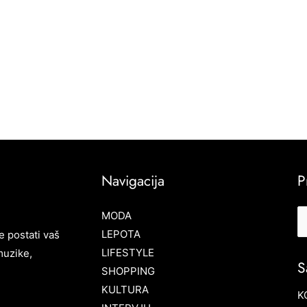
Navigacija
P
MODA
LEPOTA
e postati vaš
LIFESTYLE
muzike,
S
SHOPPING
KULTURA
K