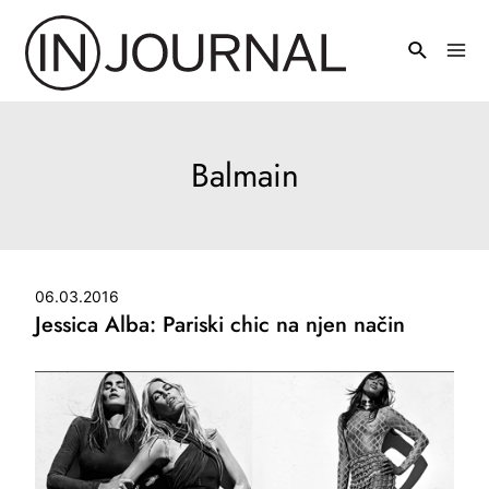
Pređi
na
Mai
sadržaj
Men
Balmain
06.03.2016
Jessica Alba: Pariski chic na njen način