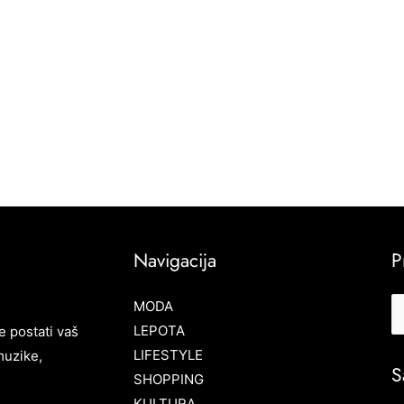
Navigacija
P
MODA
LEPOTA
e postati vaš
LIFESTYLE
muzike,
S
SHOPPING
KULTURA