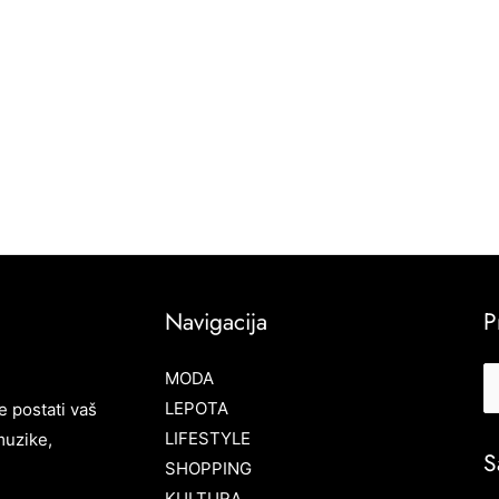
Navigacija
P
MODA
LEPOTA
e postati vaš
LIFESTYLE
muzike,
S
SHOPPING
KULTURA