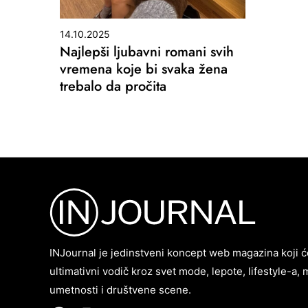
14.10.2025
Najlepši ljubavni romani svih
vremena koje bi svaka žena
trebalo da pročita
INJournal je jedinstveni koncept web magazina koji ć
ultimativni vodič kroz svet mode, lepote, lifestyle-a, 
umetnosti i društvene scene.