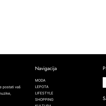
Navigacija
P
MODA
LEPOTA
e postati vaš
LIFESTYLE
muzike,
S
SHOPPING
KULTURA