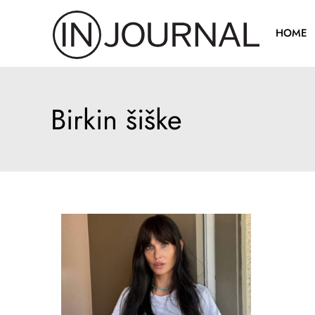
Pređi
na
HOME
sadržaj
Birkin šiške