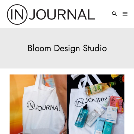
Pređi
na
Mai
sadržaj
Men
Bloom Design Studio