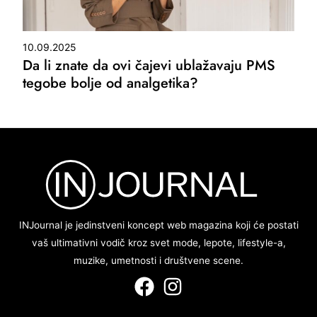
10.09.2025
Da li znate da ovi čajevi ublažavaju PMS
tegobe bolje od analgetika?
INJournal je jedinstveni koncept web magazina koji će postati
vaš ultimativni vodič kroz svet mode, lepote, lifestyle-a,
muzike, umetnosti i društvene scene.