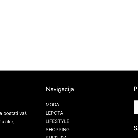
Navigacija
P
MODA
LEPOTA
e postati vaš
LIFESTYLE
muzike,
S
SHOPPING
KULTURA